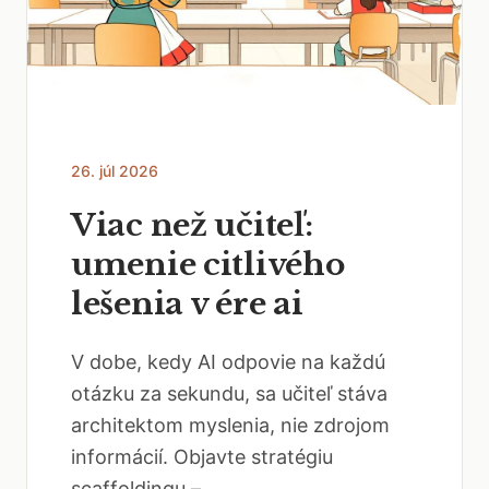
26. júl 2026
Viac než učiteľ:
umenie citlivého
lešenia v ére ai
V dobe, kedy AI odpovie na každú
otázku za sekundu, sa učiteľ stáva
architektom myslenia, nie zdrojom
informácií. Objavte stratégiu
scaffoldingu –...