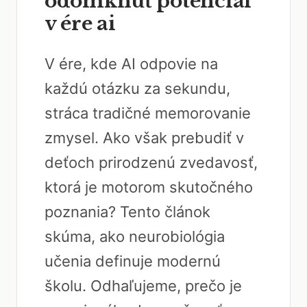
odomknúť potenciál
v ére ai
V ére, kde AI odpovie na
každú otázku za sekundu,
stráca tradičné memorovanie
zmysel. Ako však prebudiť v
deťoch prirodzenú zvedavosť,
ktorá je motorom skutočného
poznania? Tento článok
skúma, ako neurobiológia
učenia definuje modernú
školu. Odhaľujeme, prečo je