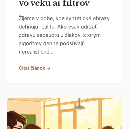
vo veku ai filtrov
Žijeme v dobe, kde syntetické obrazy
definujú realitu. Ako však udržať
zdravú sebaúctu u žiakov, ktorým
algoritmy denne podsúvajú
nerealistické...
Čítať článok →