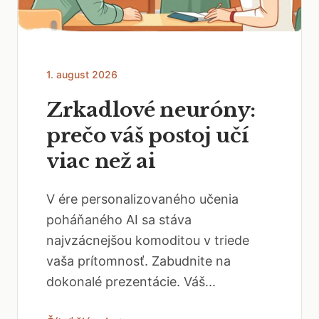
1. august 2026
Zrkadlové neuróny:
prečo váš postoj učí
viac než ai
V ére personalizovaného učenia
poháňaného AI sa stáva
najvzácnejšou komoditou v triede
vaša prítomnosť. Zabudnite na
dokonalé prezentácie. Váš...