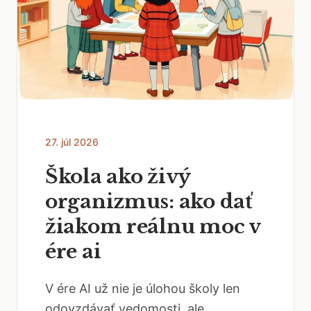
27. júl 2026
Škola ako živý
organizmus: ako dať
žiakom reálnu moc v
ére ai
V ére AI už nie je úlohou školy len
odovzdávať vedomosti, ale