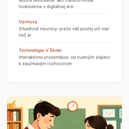
Múdre testovanie: ako transformovať
hodnotenie v digitálnej ére
Výchova
Zrkadlové neuróny: prečo váš postoj učí viac
než ai
Technológie V Škole
Interaktívne prezentácie: od nudných slajdov
k zaujímavým rozhovorom