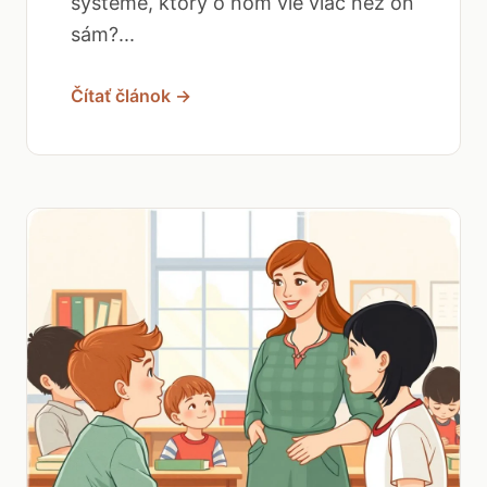
systéme, ktorý o ňom vie viac než on
sám?...
Čítať článok →