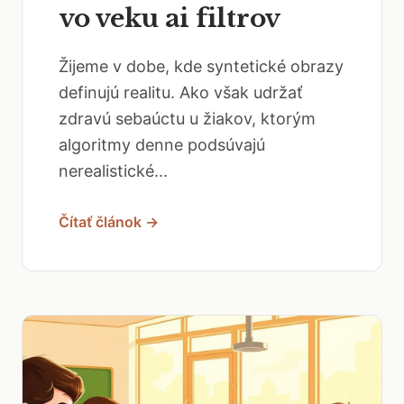
vo veku ai filtrov
Žijeme v dobe, kde syntetické obrazy
definujú realitu. Ako však udržať
zdravú sebaúctu u žiakov, ktorým
algoritmy denne podsúvajú
nerealistické...
Čítať článok →