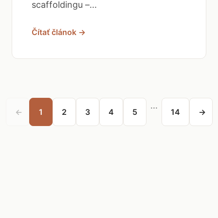
scaffoldingu –...
Čítať článok →
...
←
1
2
3
4
5
14
→