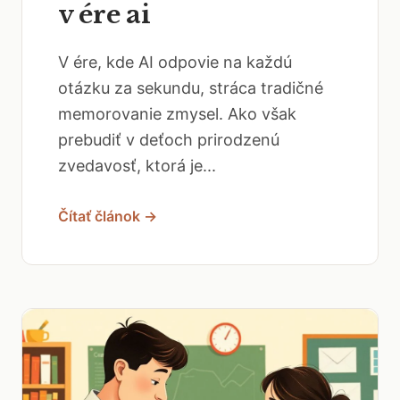
v ére ai
V ére, kde AI odpovie na každú
otázku za sekundu, stráca tradičné
memorovanie zmysel. Ako však
prebudiť v deťoch prirodzenú
zvedavosť, ktorá je...
Čítať článok →