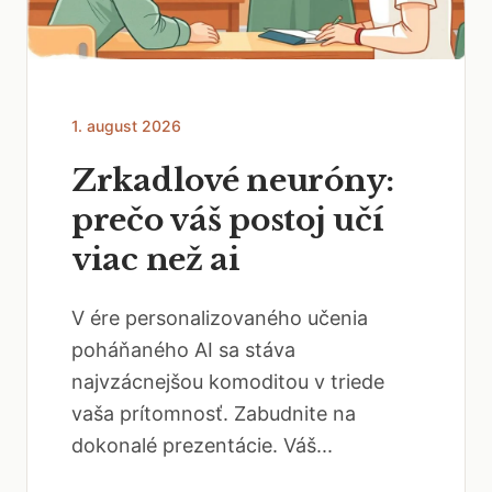
1. august 2026
Zrkadlové neuróny:
prečo váš postoj učí
viac než ai
V ére personalizovaného učenia
poháňaného AI sa stáva
najvzácnejšou komoditou v triede
vaša prítomnosť. Zabudnite na
dokonalé prezentácie. Váš...