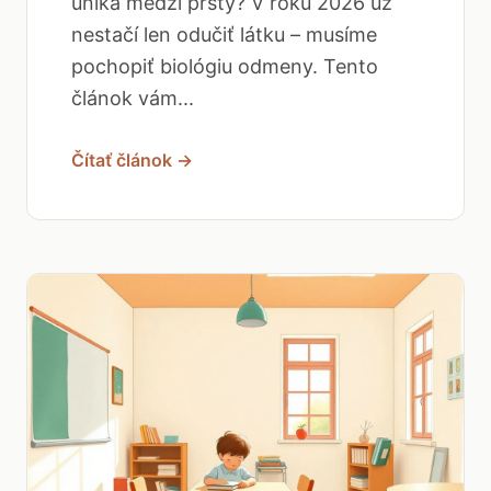
uniká medzi prsty? V roku 2026 už
nestačí len odučiť látku – musíme
pochopiť biológiu odmeny. Tento
článok vám...
Čítať článok →