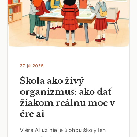
27. júl 2026
Škola ako živý
organizmus: ako dať
žiakom reálnu moc v
ére ai
V ére AI už nie je úlohou školy len