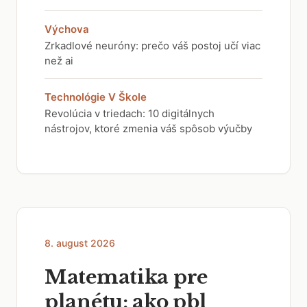
Výchova
Zrkadlové neuróny: prečo váš postoj učí viac
než ai
Technológie V Škole
Revolúcia v triedach: 10 digitálnych
nástrojov, ktoré zmenia váš spôsob výučby
8. august 2026
Matematika pre
planétu: ako pbl