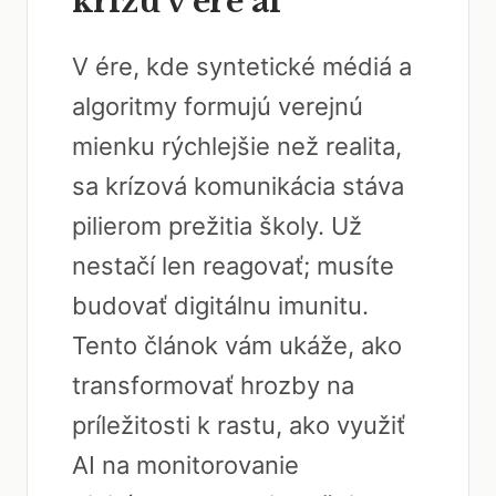
krízu v ére ai
V ére, kde syntetické médiá a
algoritmy formujú verejnú
mienku rýchlejšie než realita,
sa krízová komunikácia stáva
pilierom prežitia školy. Už
nestačí len reagovať; musíte
budovať digitálnu imunitu.
Tento článok vám ukáže, ako
transformovať hrozby na
príležitosti k rastu, ako využiť
AI na monitorovanie