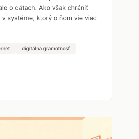
le o dátach. Ako však chrániť
a v systéme, ktorý o ňom vie viac
ernet
digitálna gramotnosť