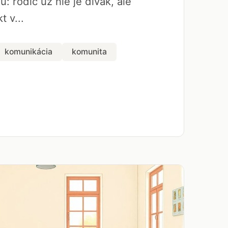
u: rodič už nie je divák, ale
t v...
komunikácia
komunita