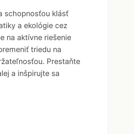
a schopnosťou klásť
tiky a ekológie cez
 na aktívne riešenie
premeniť triedu na
ržateľnosťou. Prestaňte
ej a inšpirujte sa