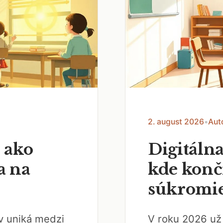
2. august 2026
•
Aut
 ako
Digitálna
a na
kde končí
súkromi
ov uniká medzi
V roku 2026 už 