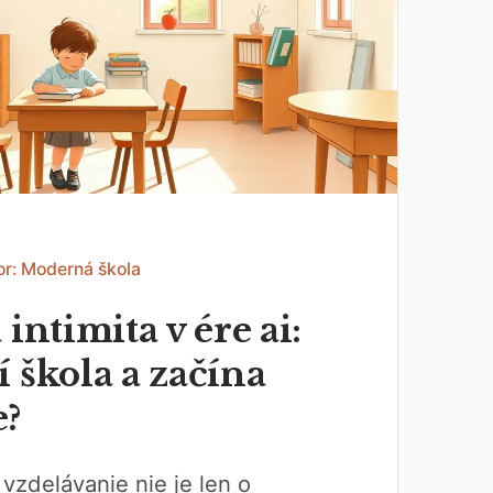
or: Moderná škola
 intimita v ére ai:
 škola a začína
e?
vzdelávanie nie je len o