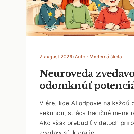
7. august 2026
•
Autor: Moderná škola
Neuroveda zvedavos
odomknúť potenciál
V ére, kde AI odpovie na každú 
sekundu, stráca tradičné memor
Ako však prebudiť v deťoch prir
zvedavosť, ktorá je...