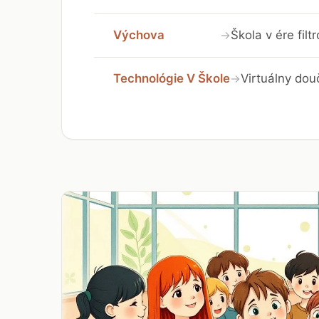
Výchova
Škola v ére fil
→
Technológie V Škole
Virtuálny dou
→