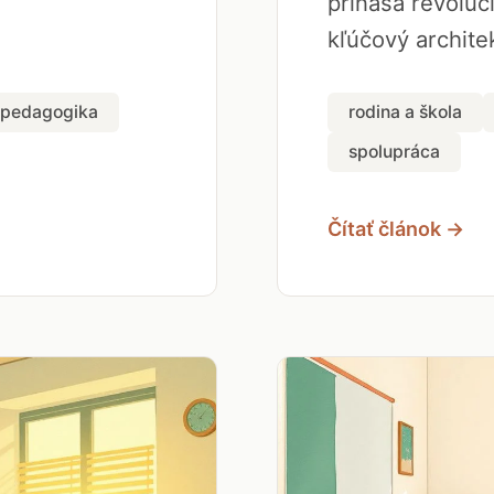
prináša revolúci
kľúčový architek
pedagogika
rodina a škola
spolupráca
Čítať článok →