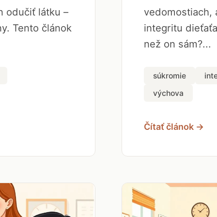
 odučiť látku –
vedomostiach, a
y. Tento článok
integritu dieťať
než on sám?...
súkromie
int
výchova
Čítať článok →