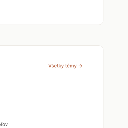
Všetky témy →
eľov