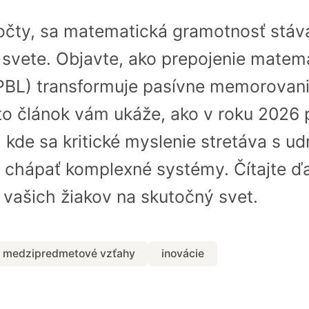
počty, sa matematická gramotnosť stáv
svete. Objavte, ako prepojenie matema
PBL) transformuje pasívne memorovanie
to článok vám ukáže, ako v roku 2026 
 kde sa kritické myslenie stretáva s ud
ť chápať komplexné systémy. Čítajte ďal
í vašich žiakov na skutočný svet.
medzipredmetové vzťahy
inovácie