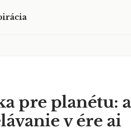
irácia
a pre planétu: a
ávanie v ére ai