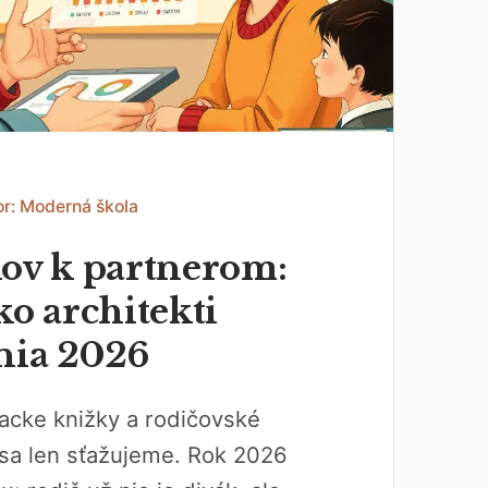
or: Moderná škola
kov k partnerom:
ko architekti
nia 2026
acke knižky a rodičovské
 sa len sťažujeme. Rok 2026