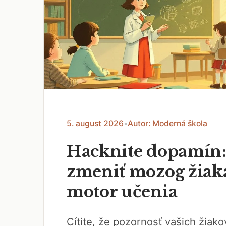
5. august 2026
•
Autor: Moderná škola
Hacknite dopamín:
zmeniť mozog žiak
motor učenia
Cítite, že pozornosť vašich žiak