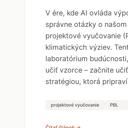
V ére, kde AI ovláda vý
správne otázky o našom 
projektové vyučovanie (
klimatických výziev. Ten
laboratórium budúcnosti,
učiť vzorce – začnite uči
stratégiou, ktorá priprav
projektové vyučovanie
PBL
Čítať článok →