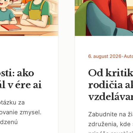
6. august 2026
•
Aut
ti: ako
Od kriti
 v ére ai
rodičia a
vzdeláva
otázku za
ovanie zmysel.
Zabudnite na ži
odzenú
združenia, kde