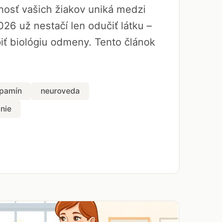
rnosť vašich žiakov uniká medzi
026 už nestačí len odučiť látku –
ť biológiu odmeny. Tento článok
pamín
neuroveda
nie