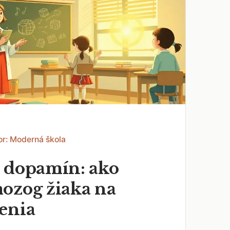
or: Moderná škola
 dopamín: ako
ozog žiaka na
enia