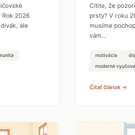
dičovské
Cítite, že pozo
. Rok 2026
prsty? V roku 2
 divák, ale
musíme pochopi
vám...
munita
motivácia
do
moderné vyučova
Čítať článok →