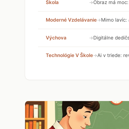
Škola
Obraz má moc: 
→
Moderné Vzdelávanie
Mimo lavíc:
→
Výchova
Digitálne dedič
→
Technológie V Škole
Ai v triede: r
→