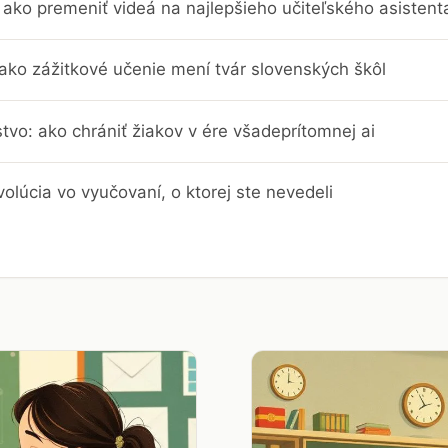
ako premeniť videá na najlepšieho učiteľského asistent
 ako zážitkové učenie mení tvár slovenských škôl
stvo: ako chrániť žiakov v ére všadeprítomnej ai
evolúcia vo vyučovaní, o ktorej ste nevedeli