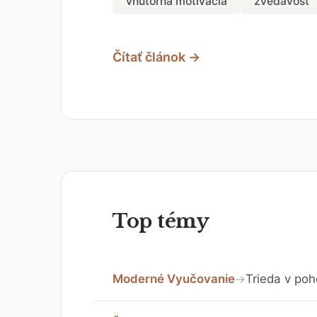
vnútorná motivácia
zvedavosť
Čítať článok →
Top témy
Moderné Vyučovanie
Trieda v poh
→