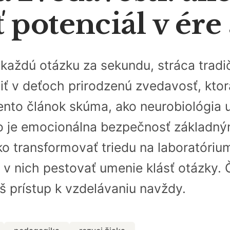
potenciál v ére 
a každú otázku za sekundu, stráca tra
iť v deťoch prirodzenú zvedavosť, kto
nto článok skúma, ako neurobiológia 
čo je emocionálna bezpečnosť základ
o transformovať triedu na laboratórium
 v nich pestovať umenie klásť otázky. Č
áš prístup k vzdelávaniu navždy.