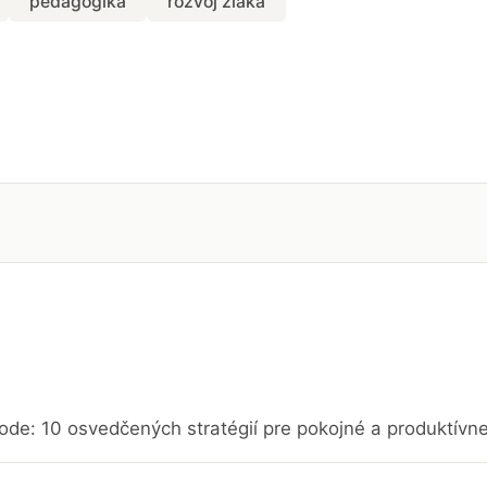
pedagogika
rozvoj žiaka
ode: 10 osvedčených stratégií pre pokojné a produktívn