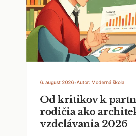
6. august 2026
•
Autor: Moderná škola
Od kritikov k part
rodičia ako archite
vzdelávania 2026