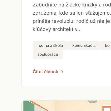
Zabudnite na žiacke knižky a ro
združenia, kde sa len sťažujeme
prináša revolúciu: rodič už nie je
kľúčový architekt v...
rodina a škola
komunikácia
ko
spolupráca
Čítať článok →