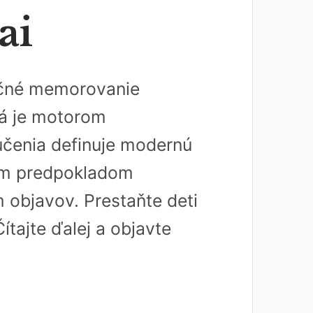
ai
dičné memorovanie
rá je motorom
učenia definuje modernú
ným predpokladom
 objavov. Prestaňte deti
ítajte ďalej a objavte