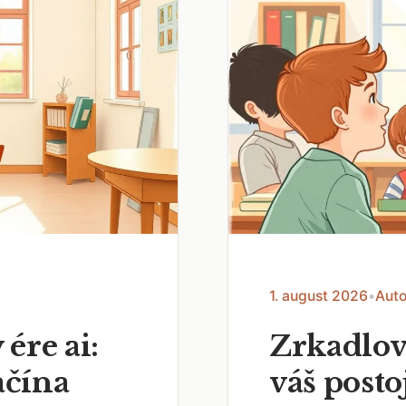
1. august 2026
•
Auto
 ére ai:
Zrkadlov
ačína
váš posto