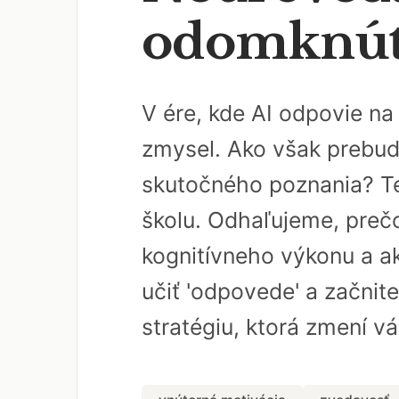
odomknúť 
V ére, kde AI odpovie n
zmysel. Ako však prebud
skutočného poznania? Te
školu. Odhaľujeme, pre
kognitívneho výkonu a ak
učiť 'odpovede' a začnite
stratégiu, ktorá zmení v