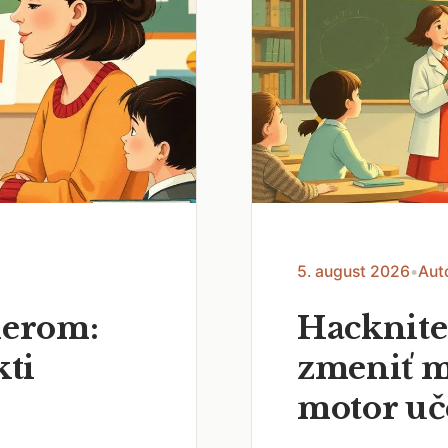
5. august 2026
•
Aut
nerom:
Hacknite
kti
zmeniť m
motor uč