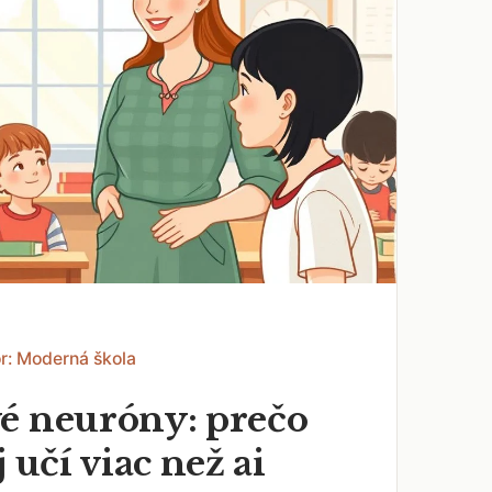
r: Moderná škola
é neuróny: prečo
j učí viac než ai