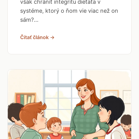
však chrániť integritu dieťaťa v
systéme, ktorý o ňom vie viac než on
sám?...
Čítať článok →