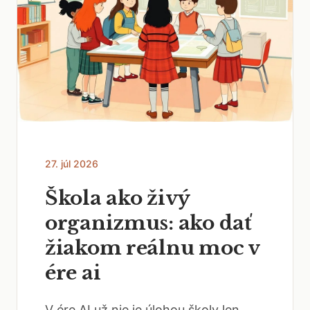
27. júl 2026
Škola ako živý
organizmus: ako dať
žiakom reálnu moc v
ére ai
V ére AI už nie je úlohou školy len