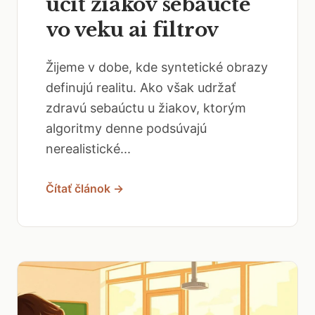
učiť žiakov sebaúcte
vo veku ai filtrov
Žijeme v dobe, kde syntetické obrazy
definujú realitu. Ako však udržať
zdravú sebaúctu u žiakov, ktorým
algoritmy denne podsúvajú
nerealistické...
Čítať článok →