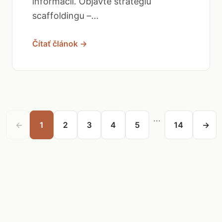
informácií. Objavte stratégiu
scaffoldingu –...
Čítať článok →
...
←
1
2
3
4
5
14
→