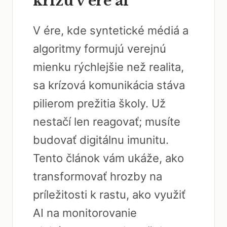
krízu v ére ai
V ére, kde syntetické médiá a
algoritmy formujú verejnú
mienku rýchlejšie než realita,
sa krízová komunikácia stáva
pilierom prežitia školy. Už
nestačí len reagovať; musíte
budovať digitálnu imunitu.
Tento článok vám ukáže, ako
transformovať hrozby na
príležitosti k rastu, ako využiť
AI na monitorovanie