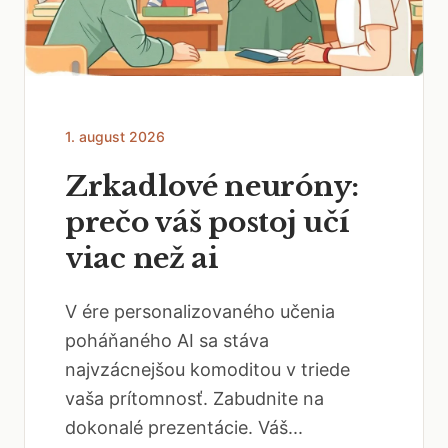
1. august 2026
Zrkadlové neuróny:
prečo váš postoj učí
viac než ai
V ére personalizovaného učenia
poháňaného AI sa stáva
najvzácnejšou komoditou v triede
vaša prítomnosť. Zabudnite na
dokonalé prezentácie. Váš...