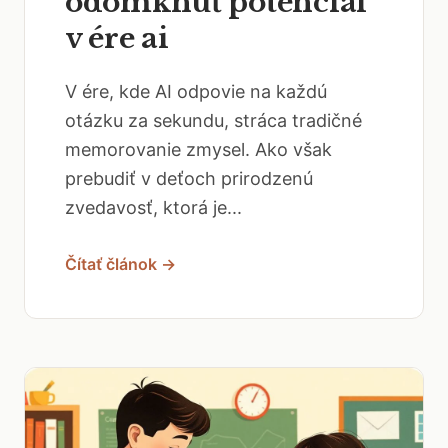
odomknúť potenciál
v ére ai
V ére, kde AI odpovie na každú
otázku za sekundu, stráca tradičné
memorovanie zmysel. Ako však
prebudiť v deťoch prirodzenú
zvedavosť, ktorá je...
Čítať článok →