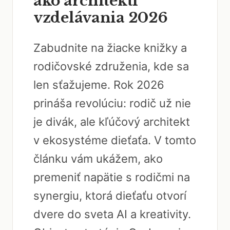
ako architekti
vzdelávania 2026
Zabudnite na žiacke knižky a
rodičovské združenia, kde sa
len sťažujeme. Rok 2026
prináša revolúciu: rodič už nie
je divák, ale kľúčový architekt
v ekosystéme dieťaťa. V tomto
článku vám ukážem, ako
premeniť napätie s rodičmi na
synergiu, ktorá dieťaťu otvorí
dvere do sveta AI a kreativity.