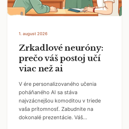
1. august 2026
Zrkadlové neuróny:
prečo váš postoj učí
viac než ai
V ére personalizovaného učenia
poháňaného AI sa stáva
najvzácnejšou komoditou v triede
vaša prítomnosť. Zabudnite na
dokonalé prezentácie. Váš...