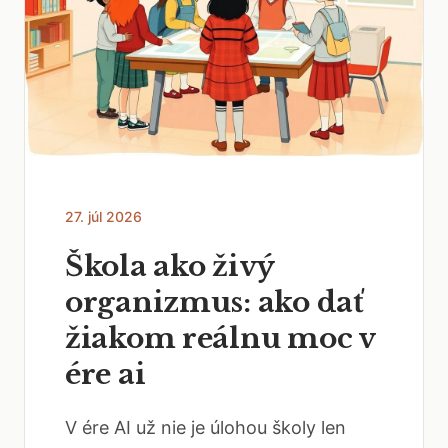
27. júl 2026
Škola ako živý
organizmus: ako dať
žiakom reálnu moc v
ére ai
V ére AI už nie je úlohou školy len