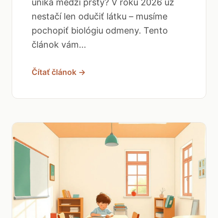
uniká medzi prsty? V roku 2026 už
nestačí len odučiť látku – musíme
pochopiť biológiu odmeny. Tento
článok vám...
Čítať článok →