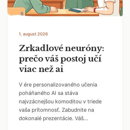
1. august 2026
Zrkadlové neuróny:
prečo váš postoj učí
viac než ai
V ére personalizovaného učenia
poháňaného AI sa stáva
najvzácnejšou komoditou v triede
vaša prítomnosť. Zabudnite na
dokonalé prezentácie. Váš...