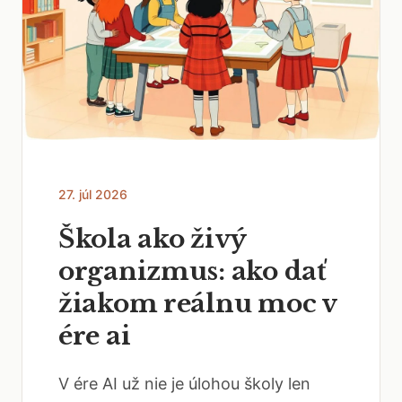
27. júl 2026
Škola ako živý
organizmus: ako dať
žiakom reálnu moc v
ére ai
V ére AI už nie je úlohou školy len