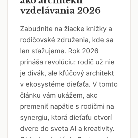
ako architekti
vzdelávania 2026
Zabudnite na žiacke knižky a
rodičovské združenia, kde sa
len sťažujeme. Rok 2026
prináša revolúciu: rodič už nie
je divák, ale kľúčový architekt
v ekosystéme dieťaťa. V tomto
článku vám ukážem, ako
premeniť napätie s rodičmi na
synergiu, ktorá dieťaťu otvorí
dvere do sveta AI a kreativity.