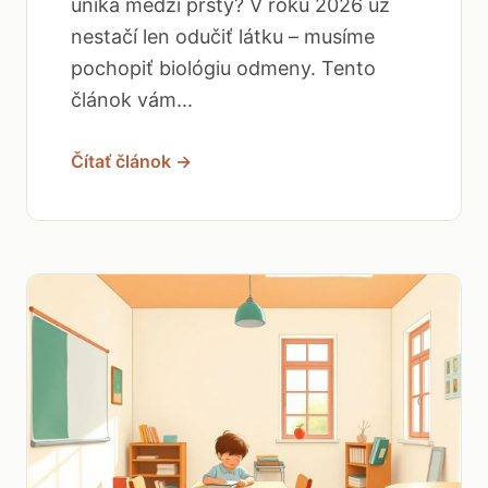
uniká medzi prsty? V roku 2026 už
nestačí len odučiť látku – musíme
pochopiť biológiu odmeny. Tento
článok vám...
Čítať článok →