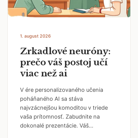
1. august 2026
Zrkadlové neuróny:
prečo váš postoj učí
viac než ai
V ére personalizovaného učenia
poháňaného AI sa stáva
najvzácnejšou komoditou v triede
vaša prítomnosť. Zabudnite na
dokonalé prezentácie. Váš...