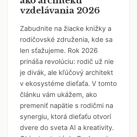
ako architekti
vzdelávania 2026
Zabudnite na žiacke knižky a
rodičovské združenia, kde sa
len sťažujeme. Rok 2026
prináša revolúciu: rodič už nie
je divák, ale kľúčový architekt
v ekosystéme dieťaťa. V tomto
článku vám ukážem, ako
premeniť napätie s rodičmi na
synergiu, ktorá dieťaťu otvorí
dvere do sveta AI a kreativity.