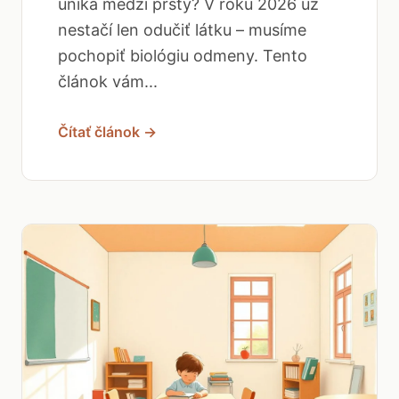
uniká medzi prsty? V roku 2026 už
nestačí len odučiť látku – musíme
pochopiť biológiu odmeny. Tento
článok vám...
Čítať článok →