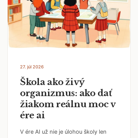
27. júl 2026
Škola ako živý
organizmus: ako dať
žiakom reálnu moc v
ére ai
V ére AI už nie je úlohou školy len