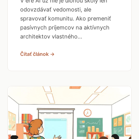
V ére AI už nie je úlohou školy len
odovzdávať vedomosti, ale
spravovať komunitu. Ako premeniť
pasívnych príjemcov na aktívnych
architektov vlastného...
Čítať článok →