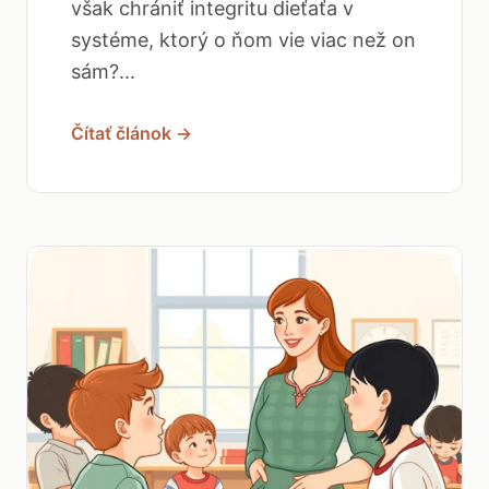
však chrániť integritu dieťaťa v
systéme, ktorý o ňom vie viac než on
sám?...
Čítať článok →