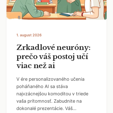
1. august 2026
Zrkadlové neuróny:
prečo váš postoj učí
viac než ai
V ére personalizovaného učenia
poháňaného AI sa stáva
najvzácnejšou komoditou v triede
vaša prítomnosť. Zabudnite na
dokonalé prezentácie. Váš...