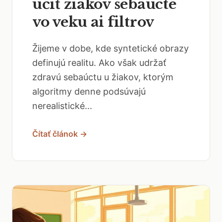
učiť žiakov sebaúcte
vo veku ai filtrov
Žijeme v dobe, kde syntetické obrazy
definujú realitu. Ako však udržať
zdravú sebaúctu u žiakov, ktorým
algoritmy denne podsúvajú
nerealistické...
Čítať článok →