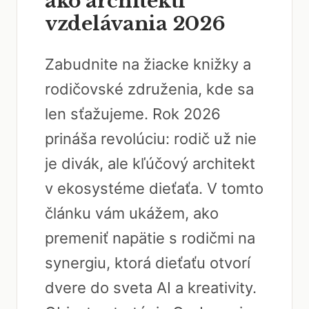
ako architekti
vzdelávania 2026
Zabudnite na žiacke knižky a
rodičovské združenia, kde sa
len sťažujeme. Rok 2026
prináša revolúciu: rodič už nie
je divák, ale kľúčový architekt
v ekosystéme dieťaťa. V tomto
článku vám ukážem, ako
premeniť napätie s rodičmi na
synergiu, ktorá dieťaťu otvorí
dvere do sveta AI a kreativity.