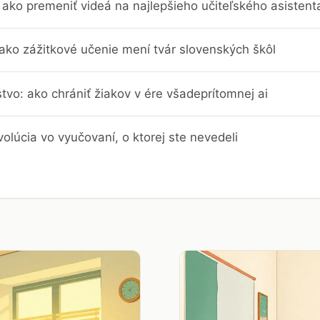
ako premeniť videá na najlepšieho učiteľského asistent
 ako zážitkové učenie mení tvár slovenských škôl
stvo: ako chrániť žiakov v ére všadeprítomnej ai
evolúcia vo vyučovaní, o ktorej ste nevedeli