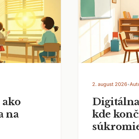
2. august 2026
•
Aut
 ako
Digitálna
a na
kde končí
súkromi