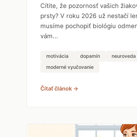
Cítite, že pozornosť vašich žiak
prsty? V roku 2026 už nestačí len
musíme pochopiť biológiu odmen
vám...
motivácia
dopamín
neuroveda
moderné vyučovanie
Čítať článok →