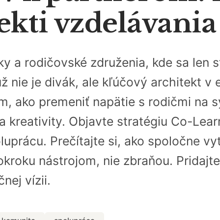
ekti vzdelávani
ky a rodičovské združenia, kde sa len
už nie je divák, ale kľúčový architekt v
 ako premeniť napätie s rodičmi na sy
 a kreativity. Objavte stratégiu Co-Lea
uprácu. Prečítajte si, ako spoločne vy
okroku nástrojom, nie zbraňou. Pridajte
nej vízii.