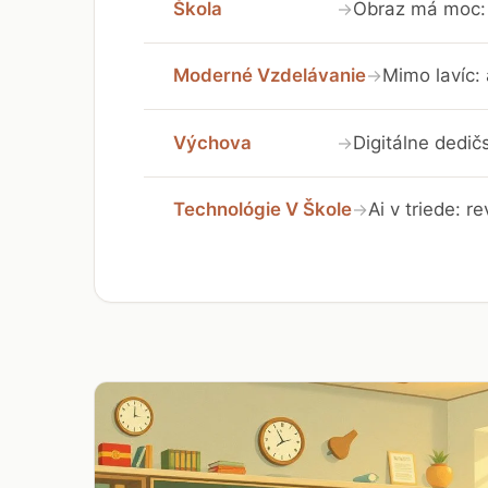
Škola
Obraz má moc: 
→
Moderné Vzdelávanie
Mimo lavíc:
→
Výchova
Digitálne dedič
→
Technológie V Škole
Ai v triede: r
→