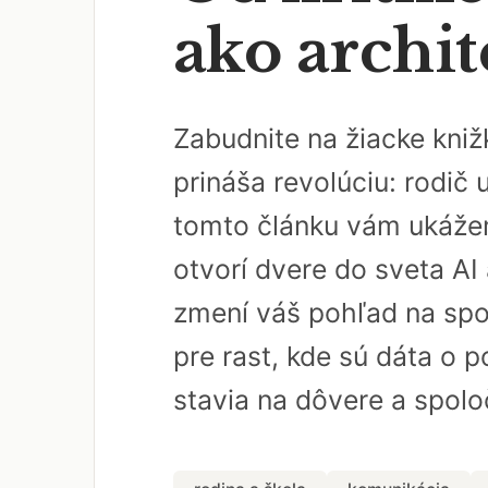
ako archit
Zabudnite na žiacke kniž
prináša revolúciu: rodič 
tomto článku vám ukážem,
otvorí dvere do sveta AI
zmení váš pohľad na spol
pre rast, kde sú dáta o p
stavia na dôvere a spoloč