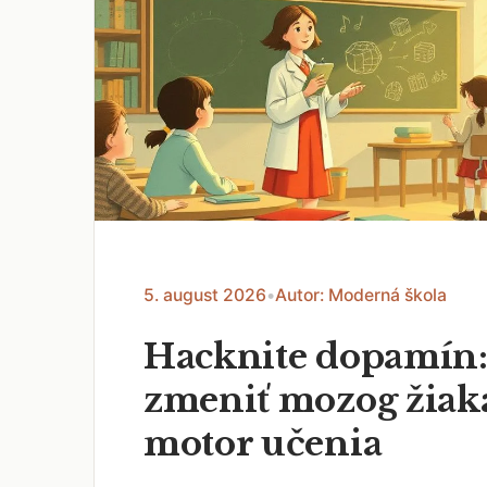
5. august 2026
•
Autor: Moderná škola
Hacknite dopamín:
zmeniť mozog žiak
motor učenia