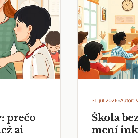
31. júl 2026
•
Autor: 
: prečo
Škola bez
než ai
mení ink