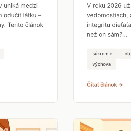
ov uniká medzi
V roku 2026 už 
 odučiť látku –
vedomostiach, a
y. Tento článok
integritu dieťať
než on sám?...
súkromie
int
výchova
Čítať článok →