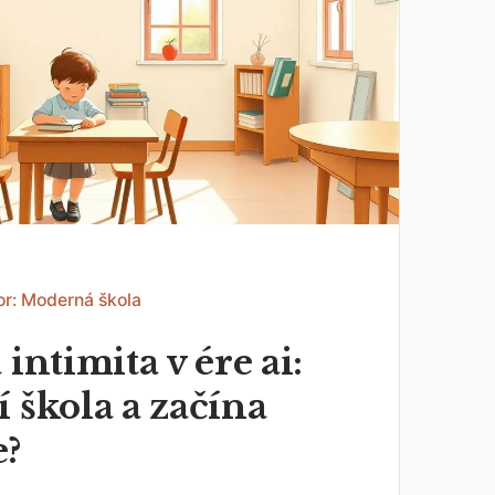
or: Moderná škola
 intimita v ére ai:
 škola a začína
e?