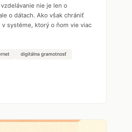
vzdelávanie nie je len o
le o dátach. Ako však chrániť
a v systéme, ktorý o ňom vie viac
ernet
digitálna gramotnosť