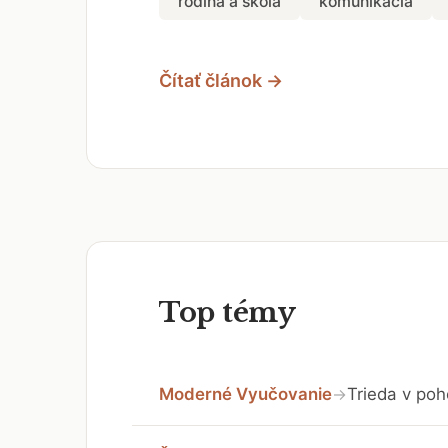
rodina a škola
komunikácia
Čítať článok →
Top témy
Moderné Vyučovanie
Trieda v poh
→