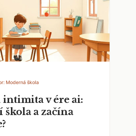
or: Moderná škola
 intimita v ére ai:
 škola a začína
e?