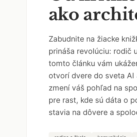
ako archit
Zabudnite na žiacke kniž
prináša revolúciu: rodič 
tomto článku vám ukážem,
otvorí dvere do sveta AI
zmení váš pohľad na spol
pre rast, kde sú dáta o p
stavia na dôvere a spoloč