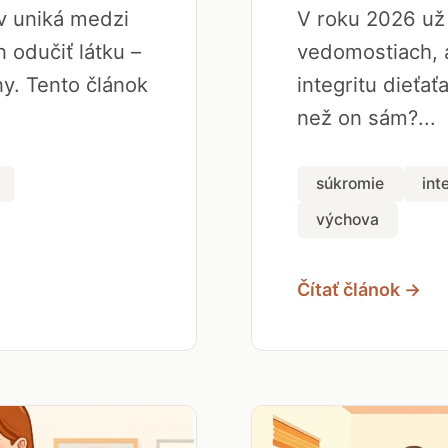
ov uniká medzi
V roku 2026 už 
 odučiť látku –
vedomostiach, a
y. Tento článok
integritu dieťať
než on sám?...
súkromie
int
výchova
Čítať článok →