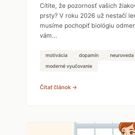
Cítite, že pozornosť vašich žiak
prsty? V roku 2026 už nestačí len
musíme pochopiť biológiu odmen
vám...
motivácia
dopamín
neuroveda
moderné vyučovanie
Čítať článok →