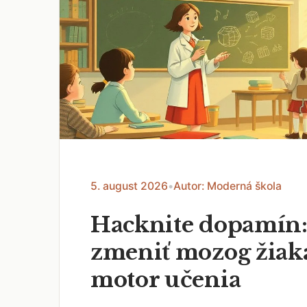
5. august 2026
•
Autor: Moderná škola
Hacknite dopamín:
zmeniť mozog žiak
motor učenia