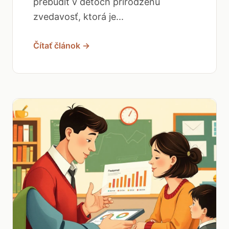
prebudiť v deťoch prirodzenú
zvedavosť, ktorá je...
Čítať článok →