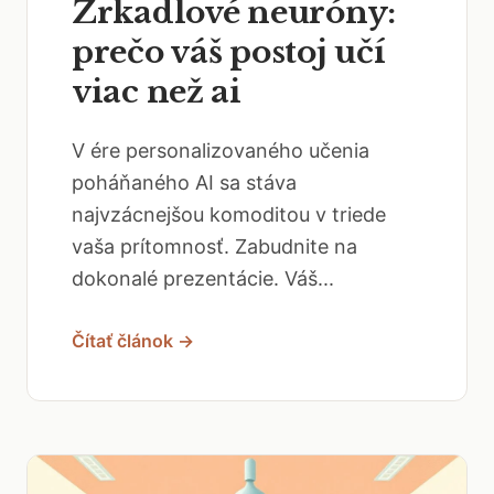
Zrkadlové neuróny:
prečo váš postoj učí
viac než ai
V ére personalizovaného učenia
poháňaného AI sa stáva
najvzácnejšou komoditou v triede
vaša prítomnosť. Zabudnite na
dokonalé prezentácie. Váš...
Čítať článok →