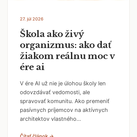
27. júl 2026
Škola ako živý
organizmus: ako dať
žiakom reálnu moc v
ére ai
V ére AI už nie je úlohou školy len
odovzdávať vedomosti, ale
spravovať komunitu. Ako premeniť
pasívnych príjemcov na aktívnych
architektov vlastného...
Čítať článok →