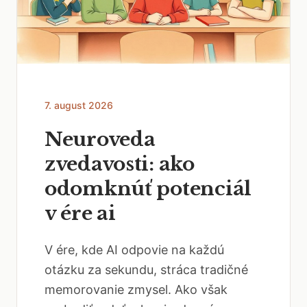
7. august 2026
Neuroveda
zvedavosti: ako
odomknúť potenciál
v ére ai
V ére, kde AI odpovie na každú
otázku za sekundu, stráca tradičné
memorovanie zmysel. Ako však