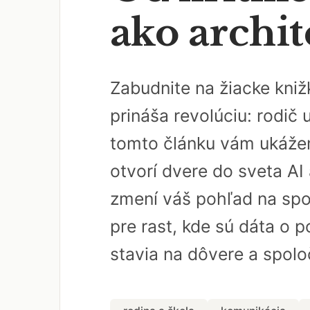
ako archit
Zabudnite na žiacke kniž
prináša revolúciu: rodič 
tomto článku vám ukážem,
otvorí dvere do sveta AI
zmení váš pohľad na spol
pre rast, kde sú dáta o p
stavia na dôvere a spoloč