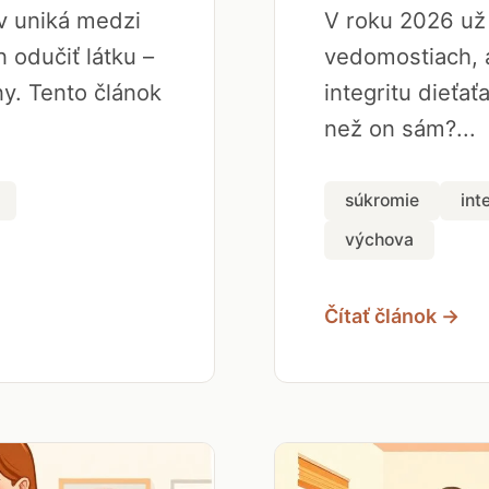
ov uniká medzi
V roku 2026 už 
 odučiť látku –
vedomostiach, a
y. Tento článok
integritu dieťať
než on sám?...
súkromie
int
výchova
Čítať článok →