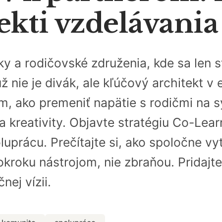
ekti vzdelávani
ky a rodičovské združenia, kde sa len
už nie je divák, ale kľúčový architekt v
 ako premeniť napätie s rodičmi na sy
 a kreativity. Objavte stratégiu Co-Lea
uprácu. Prečítajte si, ako spoločne vy
okroku nástrojom, nie zbraňou. Pridajte
nej vízii.