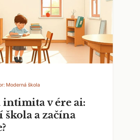
or: Moderná škola
 intimita v ére ai:
 škola a začína
e?