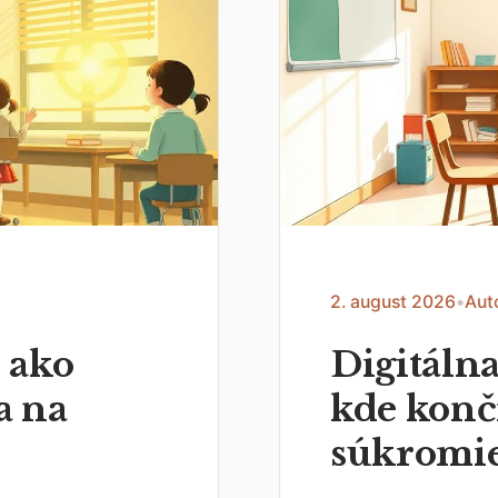
2. august 2026
•
Aut
 ako
Digitálna
a na
kde končí
súkromi