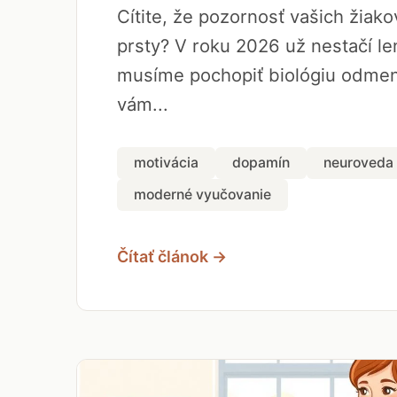
Cítite, že pozornosť vašich žiak
prsty? V roku 2026 už nestačí len
musíme pochopiť biológiu odmen
vám...
motivácia
dopamín
neuroveda
moderné vyučovanie
Čítať článok →