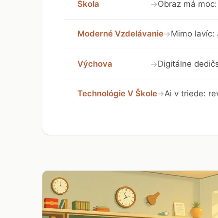
Škola
Obraz má moc: 
→
Moderné Vzdelávanie
Mimo lavíc:
→
Výchova
Digitálne dedič
→
Technológie V Škole
Ai v triede: r
→