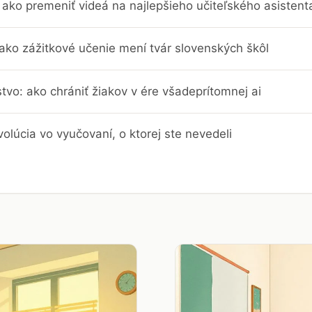
ako premeniť videá na najlepšieho učiteľského asistent
 ako zážitkové učenie mení tvár slovenských škôl
stvo: ako chrániť žiakov v ére všadeprítomnej ai
evolúcia vo vyučovaní, o ktorej ste nevedeli