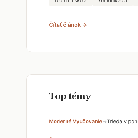
rodina a škola
komunikácia
Čítať článok →
Top témy
Moderné Vyučovanie
Trieda v poh
→