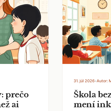
31. júl 2026
•
Autor: 
: prečo
Škola bez
než ai
mení ink