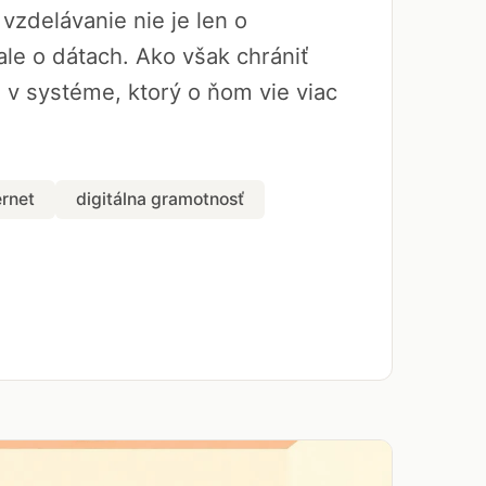
vzdelávanie nie je len o
le o dátach. Ako však chrániť
a v systéme, ktorý o ňom vie viac
ernet
digitálna gramotnosť