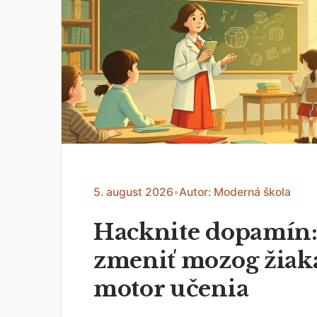
5. august 2026
•
Autor: Moderná škola
Hacknite dopamín:
zmeniť mozog žiak
motor učenia