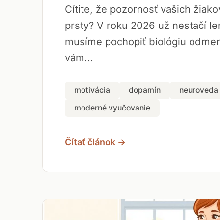
Cítite, že pozornosť vašich žiak
prsty? V roku 2026 už nestačí len
musíme pochopiť biológiu odmen
vám...
motivácia
dopamín
neuroveda
moderné vyučovanie
Čítať článok →