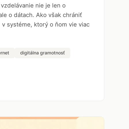
vzdelávanie nie je len o
le o dátach. Ako však chrániť
a v systéme, ktorý o ňom vie viac
ernet
digitálna gramotnosť