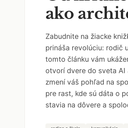
ako archit
Zabudnite na žiacke kniž
prináša revolúciu: rodič 
tomto článku vám ukážem,
otvorí dvere do sveta AI
zmení váš pohľad na spol
pre rast, kde sú dáta o p
stavia na dôvere a spoloč