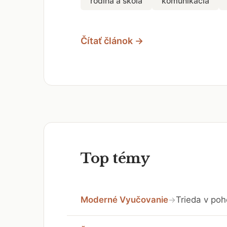
rodina a škola
komunikácia
Čítať článok →
Top témy
Moderné Vyučovanie
Trieda v poh
→