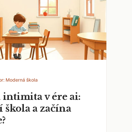
or: Moderná škola
 intimita v ére ai:
 škola a začína
e?