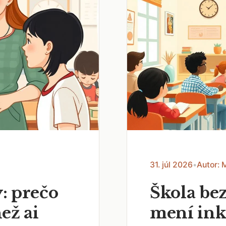
31. júl 2026
•
Autor: 
: prečo
Škola bez
než ai
mení ink