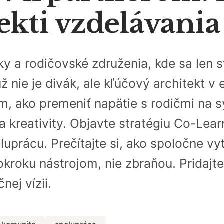
ekti vzdelávani
ky a rodičovské združenia, kde sa len
už nie je divák, ale kľúčový architekt v
 ako premeniť napätie s rodičmi na sy
 a kreativity. Objavte stratégiu Co-Lea
uprácu. Prečítajte si, ako spoločne vy
okroku nástrojom, nie zbraňou. Pridajte
nej vízii.