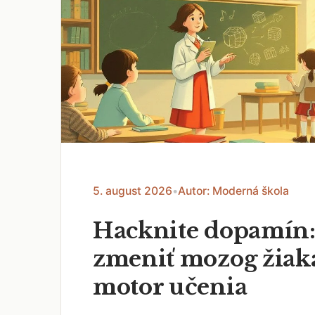
5. august 2026
•
Autor: Moderná škola
Hacknite dopamín:
zmeniť mozog žiak
motor učenia