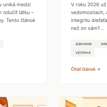
ov uniká medzi
V roku 2026 už 
 odučiť látku –
vedomostiach, a
y. Tento článok
integritu dieťať
než on sám?...
súkromie
int
výchova
Čítať článok →