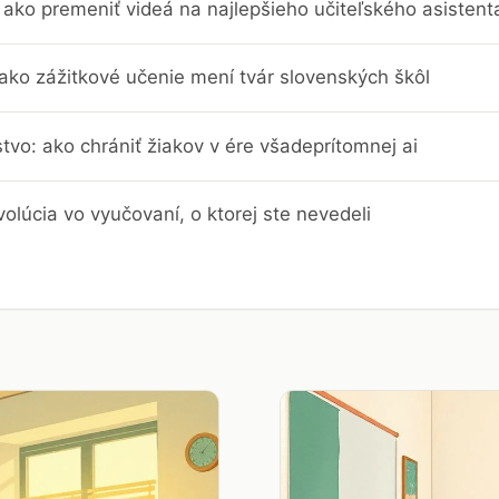
ako premeniť videá na najlepšieho učiteľského asistent
 ako zážitkové učenie mení tvár slovenských škôl
stvo: ako chrániť žiakov v ére všadeprítomnej ai
evolúcia vo vyučovaní, o ktorej ste nevedeli