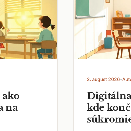
2. august 2026
•
Aut
 ako
Digitálna
a na
kde končí
súkromi