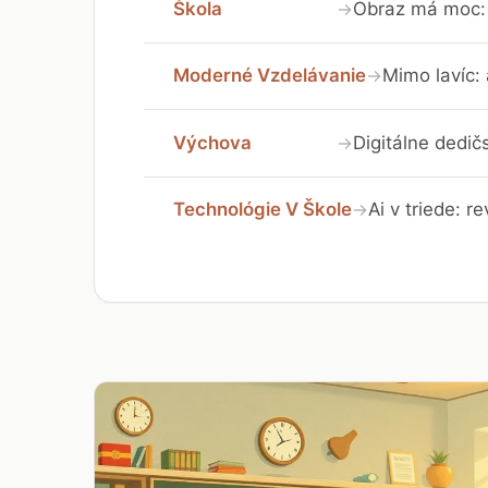
Škola
Obraz má moc: 
→
Moderné Vzdelávanie
Mimo lavíc:
→
Výchova
Digitálne dedič
→
Technológie V Škole
Ai v triede: r
→