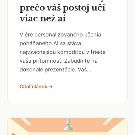
prečo váš postoj učí
viac než ai
V ére personalizovaného učenia
poháňaného AI sa stáva
najvzácnejšou komoditou v triede
vaša prítomnosť. Zabudnite na
dokonalé prezentácie. Váš...
Čítať článok →