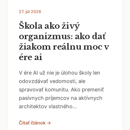
27. júl 2026
Škola ako živý
organizmus: ako dať
žiakom reálnu moc v
ére ai
V ére AI už nie je úlohou školy len
odovzdávať vedomosti, ale
spravovať komunitu. Ako premeniť
pasívnych príjemcov na aktívnych
architektov vlastného...
Čítať článok →