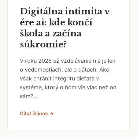
Digitálna intimita v
ére ai: kde končí
škola a začína
súkromie?
V roku 2026 už vzdelávanie nie je len
o vedomostiach, ale o dátach. Ako
však chrániť integritu dieťaťa v
systéme, ktorý o ňom vie viac než on
sám?...
Čítať článok →