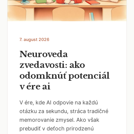
7. august 2026
Neuroveda
zvedavosti: ako
odomknúť potenciál
v ére ai
V ére, kde AI odpovie na každú
otázku za sekundu, stráca tradičné
memorovanie zmysel. Ako však
prebudiť v deťoch prirodzenú