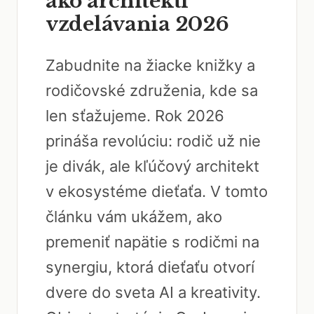
ako architekti
vzdelávania 2026
Zabudnite na žiacke knižky a
rodičovské združenia, kde sa
len sťažujeme. Rok 2026
prináša revolúciu: rodič už nie
je divák, ale kľúčový architekt
v ekosystéme dieťaťa. V tomto
článku vám ukážem, ako
premeniť napätie s rodičmi na
synergiu, ktorá dieťaťu otvorí
dvere do sveta AI a kreativity.