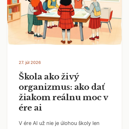
27. júl 2026
Škola ako živý
organizmus: ako dať
žiakom reálnu moc v
ére ai
V ére AI už nie je úlohou školy len