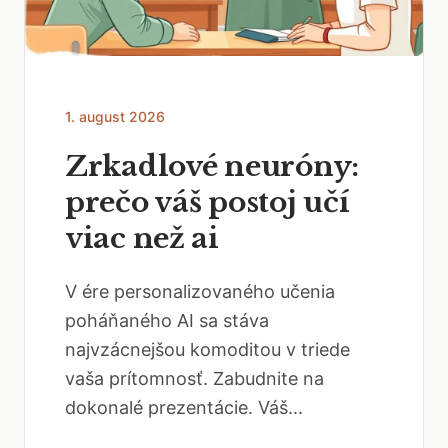
1. august 2026
Zrkadlové neuróny:
prečo váš postoj učí
viac než ai
V ére personalizovaného učenia
poháňaného AI sa stáva
najvzácnejšou komoditou v triede
vaša prítomnosť. Zabudnite na
dokonalé prezentácie. Váš...