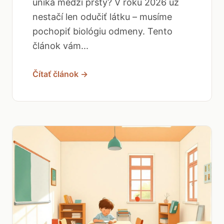
uniká medzi prsty? V roku 2026 už
nestačí len odučiť látku – musíme
pochopiť biológiu odmeny. Tento
článok vám...
Čítať článok →