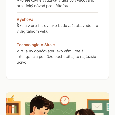
Ako efektívne využívať videá vo vyučovaní:
praktický návod pre učiteľov
Výchova
Škola v ére filtrov: ako budovať sebavedomie
v digitálnom veku
Technológie V Škole
Virtuálny doučovateľ: ako vám umelá
inteligencia pomôže pochopiť aj to najťažšie
učivo