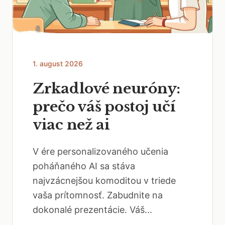
1. august 2026
Zrkadlové neuróny:
prečo váš postoj učí
viac než ai
V ére personalizovaného učenia
poháňaného AI sa stáva
najvzácnejšou komoditou v triede
vaša prítomnosť. Zabudnite na
dokonalé prezentácie. Váš...