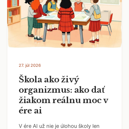
27. júl 2026
Škola ako živý
organizmus: ako dať
žiakom reálnu moc v
ére ai
V ére AI už nie je úlohou školy len