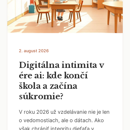
2. august 2026
Digitálna intimita v
ére ai: kde končí
škola a začína
súkromie?
V roku 2026 už vzdelávanie nie je len
o vedomostiach, ale o dátach. Ako
však chrániť integritu dieťaťa v