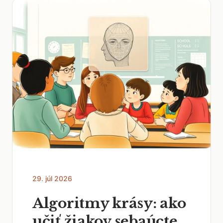
29. júl 2026
Algoritmy krásy: ako
učiť žiakov sebaúcte