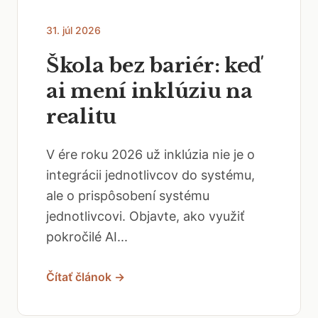
31. júl 2026
Škola bez bariér: keď
ai mení inklúziu na
realitu
V ére roku 2026 už inklúzia nie je o
integrácii jednotlivcov do systému,
ale o prispôsobení systému
jednotlivcovi. Objavte, ako využiť
pokročilé AI...
Čítať článok →