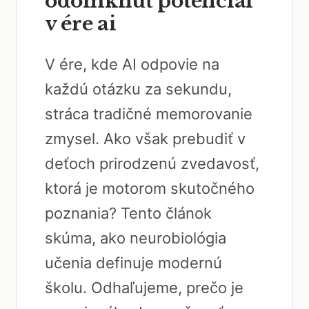
odomknúť potenciál
v ére ai
V ére, kde AI odpovie na
každú otázku za sekundu,
stráca tradičné memorovanie
zmysel. Ako však prebudiť v
deťoch prirodzenú zvedavosť,
ktorá je motorom skutočného
poznania? Tento článok
skúma, ako neurobiológia
učenia definuje modernú
školu. Odhaľujeme, prečo je