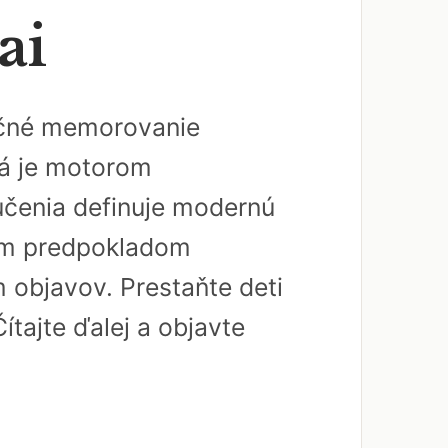
ai
dičné memorovanie
rá je motorom
učenia definuje modernú
ným predpokladom
 objavov. Prestaňte deti
ítajte ďalej a objavte