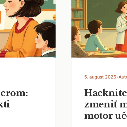
5. august 2026
•
Aut
nerom:
Hacknite
kti
zmeniť m
motor uč