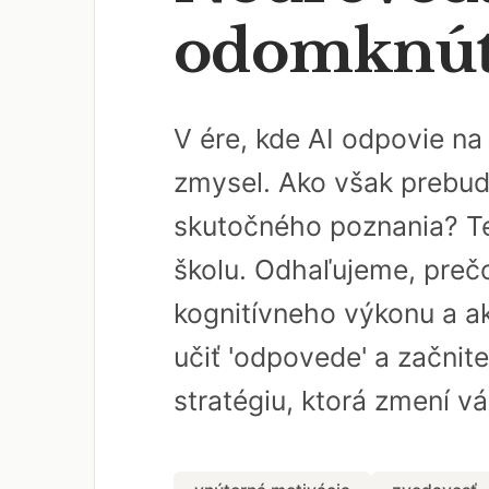
odomknúť 
V ére, kde AI odpovie n
zmysel. Ako však prebud
skutočného poznania? Te
školu. Odhaľujeme, pre
kognitívneho výkonu a ak
učiť 'odpovede' a začnite
stratégiu, ktorá zmení v