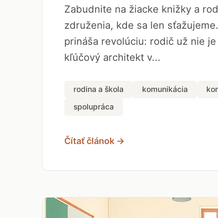
Zabudnite na žiacke knižky a ro
združenia, kde sa len sťažujeme
prináša revolúciu: rodič už nie je
kľúčový architekt v...
rodina a škola
komunikácia
ko
spolupráca
Čítať článok →