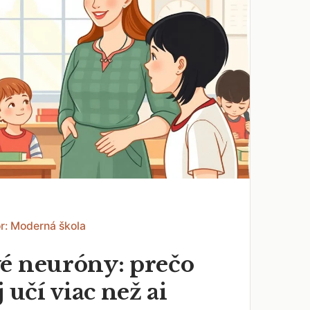
r: Moderná škola
é neuróny: prečo
j učí viac než ai