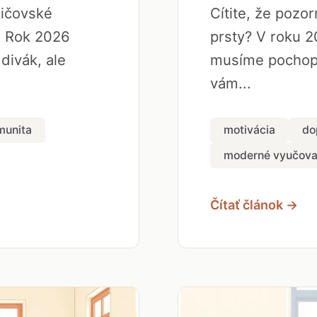
dičovské
Cítite, že pozo
. Rok 2026
prsty? V roku 2
 divák, ale
musíme pochopi
vám...
munita
motivácia
do
moderné vyučova
Čítať článok →