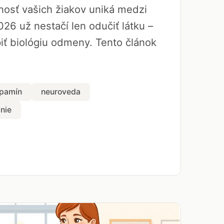
rnosť vašich žiakov uniká medzi
026 už nestačí len odučiť látku –
ť biológiu odmeny. Tento článok
pamín
neuroveda
nie