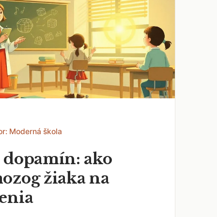
or: Moderná škola
 dopamín: ako
ozog žiaka na
enia