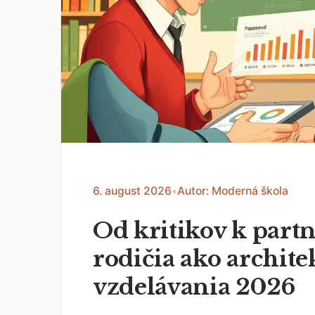
6. august 2026
•
Autor: Moderná škola
Od kritikov k part
rodičia ako archite
vzdelávania 2026