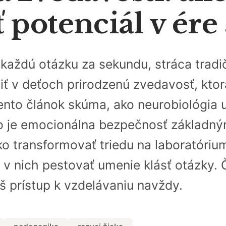
potenciál v ére 
a každú otázku za sekundu, stráca tra
iť v deťoch prirodzenú zvedavosť, kto
nto článok skúma, ako neurobiológia 
čo je emocionálna bezpečnosť základ
o transformovať triedu na laboratórium
 v nich pestovať umenie klásť otázky. Č
áš prístup k vzdelávaniu navždy.