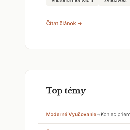
vnútorná motivácia
zvedavosť
Čítať článok →
Top témy
Moderné Vyučovanie
Koniec priem
→