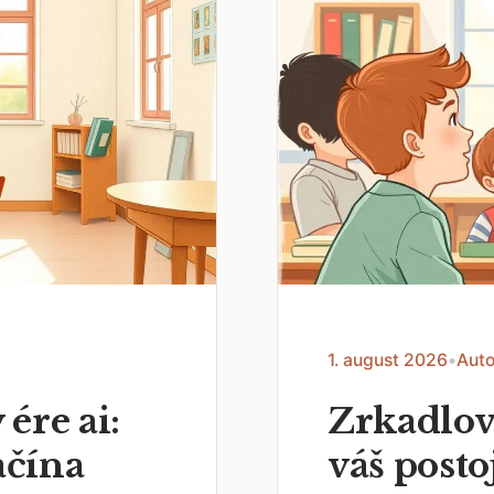
1. august 2026
•
Auto
 ére ai:
Zrkadlov
ačína
váš posto