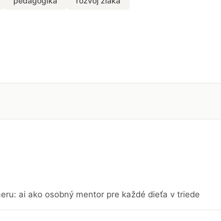
pedagogika
rozvoj žiaka
eru: ai ako osobný mentor pre každé dieťa v triede