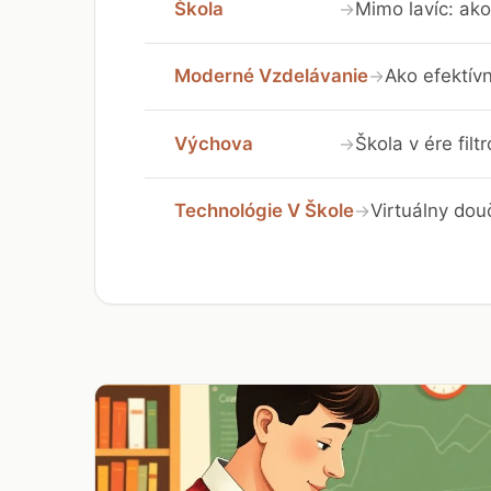
Škola
Mimo lavíc: ako
→
Moderné Vzdelávanie
Ako efektívn
→
Výchova
Škola v ére fil
→
Technológie V Škole
Virtuálny dou
→