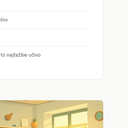
eľov
to najťažšie učivo