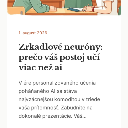
1. august 2026
Zrkadlové neuróny:
prečo váš postoj učí
viac než ai
V ére personalizovaného učenia
poháňaného AI sa stáva
najvzácnejšou komoditou v triede
vaša prítomnosť. Zabudnite na
dokonalé prezentácie. Váš...