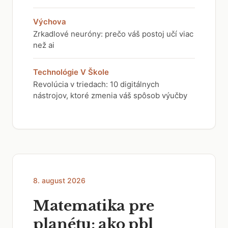
Výchova
Zrkadlové neuróny: prečo váš postoj učí viac
než ai
Technológie V Škole
Revolúcia v triedach: 10 digitálnych
nástrojov, ktoré zmenia váš spôsob výučby
8. august 2026
Matematika pre
planétu: ako pbl