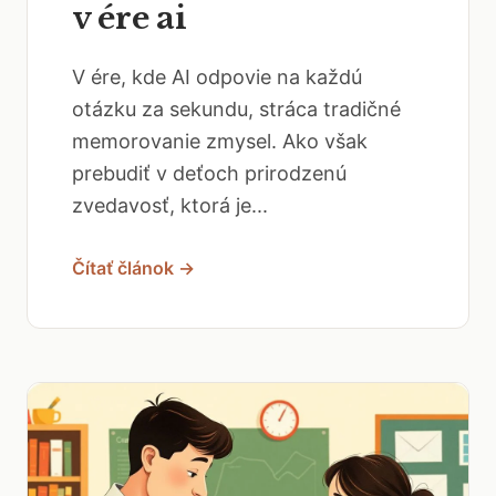
v ére ai
V ére, kde AI odpovie na každú
otázku za sekundu, stráca tradičné
memorovanie zmysel. Ako však
prebudiť v deťoch prirodzenú
zvedavosť, ktorá je...
Čítať článok →