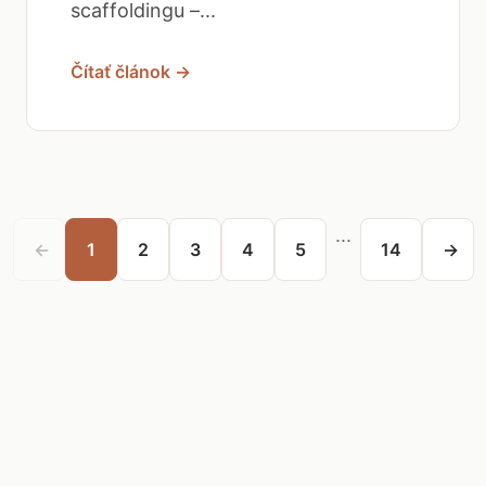
scaffoldingu –...
Čítať článok →
...
←
1
2
3
4
5
14
→