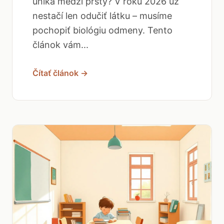
uniká medzi prsty? V roku 2026 už
nestačí len odučiť látku – musíme
pochopiť biológiu odmeny. Tento
článok vám...
Čítať článok →