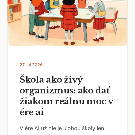
27. júl 2026
Škola ako živý
organizmus: ako dať
žiakom reálnu moc v
ére ai
V ére AI už nie je úlohou školy len