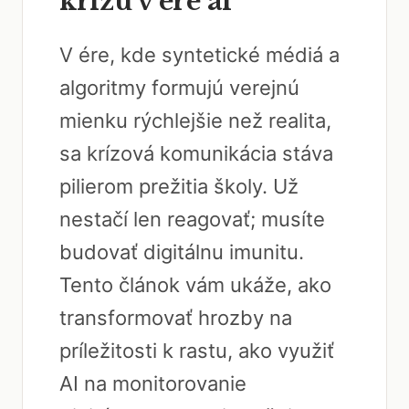
krízu v ére ai
V ére, kde syntetické médiá a
algoritmy formujú verejnú
mienku rýchlejšie než realita,
sa krízová komunikácia stáva
pilierom prežitia školy. Už
nestačí len reagovať; musíte
budovať digitálnu imunitu.
Tento článok vám ukáže, ako
transformovať hrozby na
príležitosti k rastu, ako využiť
AI na monitorovanie