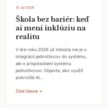
31. júl 2026
Škola bez bariér: keď
ai mení inklúziu na
realitu
V ére roku 2026 už inklúzia nie je o
integrácii jednotlivcov do systému,
ale o prispôsobení systému
jednotlivcovi. Objavte, ako využiť
pokročilé AI...
Čítať článok →