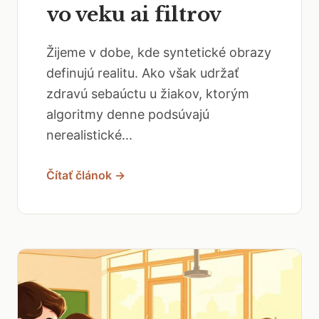
vo veku ai filtrov
Žijeme v dobe, kde syntetické obrazy
definujú realitu. Ako však udržať
zdravú sebaúctu u žiakov, ktorým
algoritmy denne podsúvajú
nerealistické...
Čítať článok →