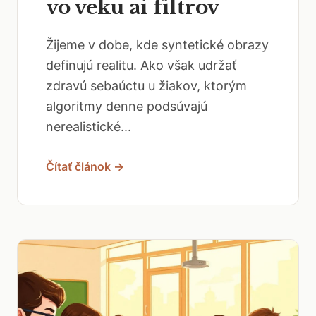
vo veku ai filtrov
Žijeme v dobe, kde syntetické obrazy
definujú realitu. Ako však udržať
zdravú sebaúctu u žiakov, ktorým
algoritmy denne podsúvajú
nerealistické...
Čítať článok →