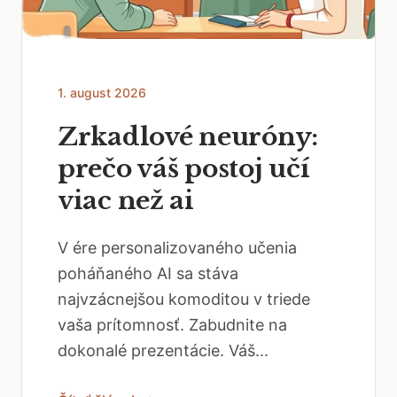
1. august 2026
Zrkadlové neuróny:
prečo váš postoj učí
viac než ai
V ére personalizovaného učenia
poháňaného AI sa stáva
najvzácnejšou komoditou v triede
vaša prítomnosť. Zabudnite na
dokonalé prezentácie. Váš...