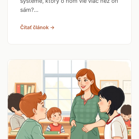
systéme, ktorý o ňom vie viac než on
sám?...
Čítať článok →