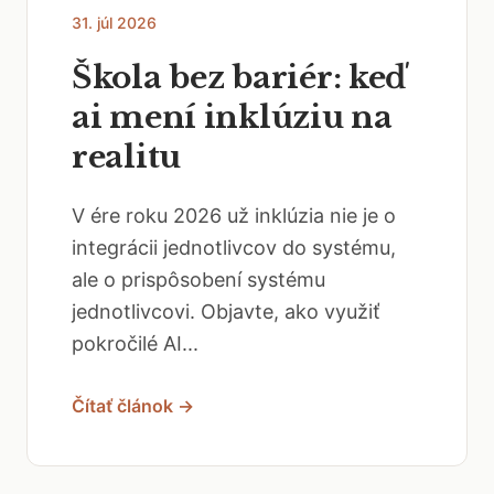
31. júl 2026
Škola bez bariér: keď
ai mení inklúziu na
realitu
V ére roku 2026 už inklúzia nie je o
integrácii jednotlivcov do systému,
ale o prispôsobení systému
jednotlivcovi. Objavte, ako využiť
pokročilé AI...
Čítať článok →