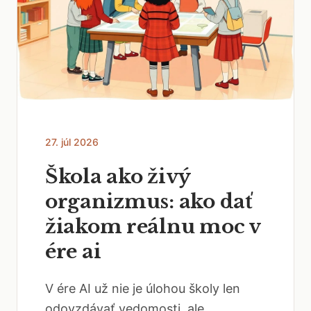
27. júl 2026
Škola ako živý
organizmus: ako dať
žiakom reálnu moc v
ére ai
V ére AI už nie je úlohou školy len
odovzdávať vedomosti, ale