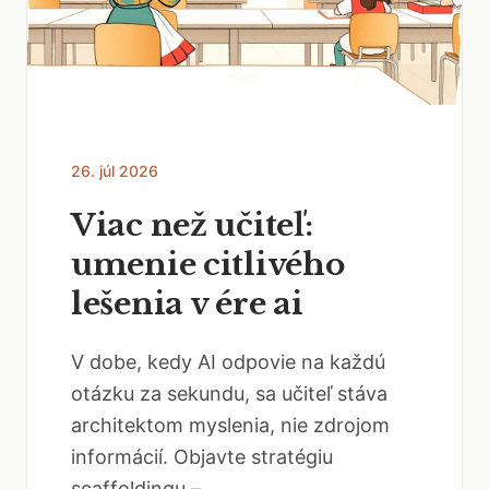
26. júl 2026
Viac než učiteľ:
umenie citlivého
lešenia v ére ai
V dobe, kedy AI odpovie na každú
otázku za sekundu, sa učiteľ stáva
architektom myslenia, nie zdrojom
informácií. Objavte stratégiu
scaffoldingu –...