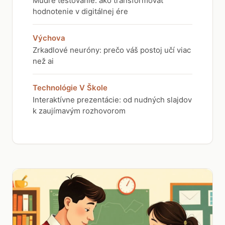
Múdre testovanie: ako transformovať
hodnotenie v digitálnej ére
Výchova
Zrkadlové neuróny: prečo váš postoj učí viac
než ai
Technológie V Škole
Interaktívne prezentácie: od nudných slajdov
k zaujímavým rozhovorom