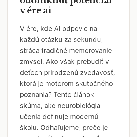
odomknúť potenciál
v ére ai
V ére, kde AI odpovie na
každú otázku za sekundu,
stráca tradičné memorovanie
zmysel. Ako však prebudiť v
deťoch prirodzenú zvedavosť,
ktorá je motorom skutočného
poznania? Tento článok
skúma, ako neurobiológia
učenia definuje modernú
školu. Odhaľujeme, prečo je