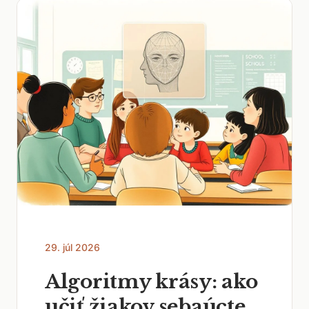
29. júl 2026
Algoritmy krásy: ako
učiť žiakov sebaúcte