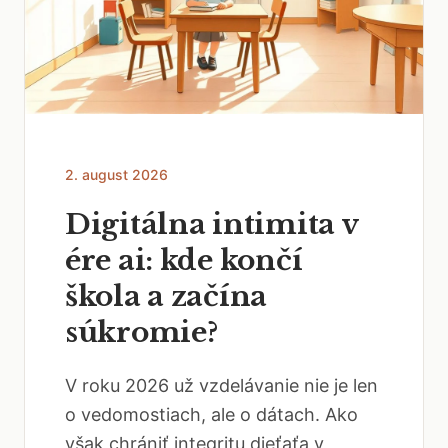
2. august 2026
Digitálna intimita v
ére ai: kde končí
škola a začína
súkromie?
V roku 2026 už vzdelávanie nie je len
o vedomostiach, ale o dátach. Ako
však chrániť integritu dieťaťa v