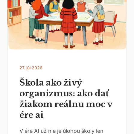
27. júl 2026
Škola ako živý
organizmus: ako dať
žiakom reálnu moc v
ére ai
V ére AI už nie je úlohou školy len