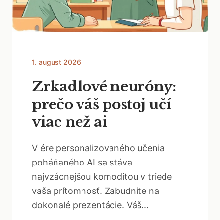
1. august 2026
Zrkadlové neuróny:
prečo váš postoj učí
viac než ai
V ére personalizovaného učenia
poháňaného AI sa stáva
najvzácnejšou komoditou v triede
vaša prítomnosť. Zabudnite na
dokonalé prezentácie. Váš...