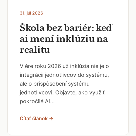
31. júl 2026
Škola bez bariér: keď
ai mení inklúziu na
realitu
V ére roku 2026 už inklúzia nie je o
integrácii jednotlivcov do systému,
ale o prispôsobení systému
jednotlivcovi. Objavte, ako využiť
pokročilé AI...
Čítať článok →