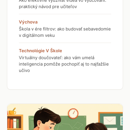
Ako efektívne využívať videá vo vyučovaní:
praktický návod pre učiteľov
Výchova
Škola v ére filtrov: ako budovať sebavedomie
v digitálnom veku
Technológie V Škole
Virtuálny doučovateľ: ako vám umelá
inteligencia pomôže pochopiť aj to najťažšie
učivo