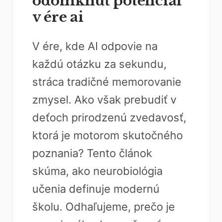
odomknúť potenciál
v ére ai
V ére, kde AI odpovie na
každú otázku za sekundu,
stráca tradičné memorovanie
zmysel. Ako však prebudiť v
deťoch prirodzenú zvedavosť,
ktorá je motorom skutočného
poznania? Tento článok
skúma, ako neurobiológia
učenia definuje modernú
školu. Odhaľujeme, prečo je