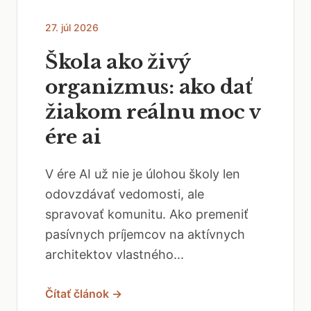
27. júl 2026
Škola ako živý
organizmus: ako dať
žiakom reálnu moc v
ére ai
V ére AI už nie je úlohou školy len
odovzdávať vedomosti, ale
spravovať komunitu. Ako premeniť
pasívnych príjemcov na aktívnych
architektov vlastného...
Čítať článok →