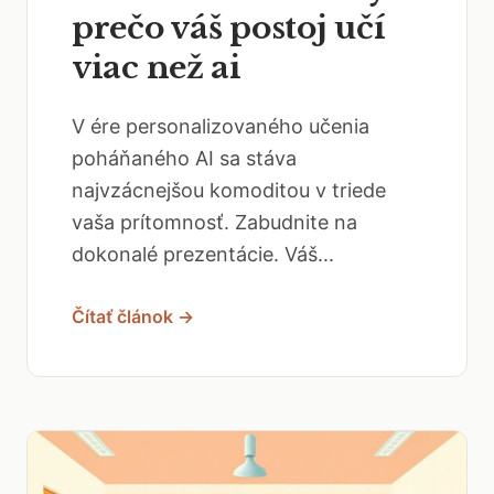
prečo váš postoj učí
viac než ai
V ére personalizovaného učenia
poháňaného AI sa stáva
najvzácnejšou komoditou v triede
vaša prítomnosť. Zabudnite na
dokonalé prezentácie. Váš...
Čítať článok →