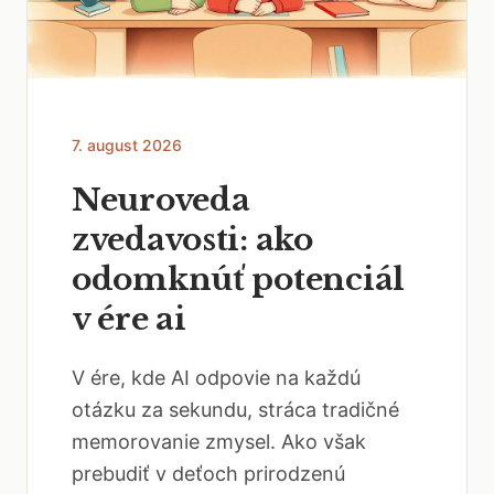
7. august 2026
Neuroveda
zvedavosti: ako
odomknúť potenciál
v ére ai
V ére, kde AI odpovie na každú
otázku za sekundu, stráca tradičné
memorovanie zmysel. Ako však
prebudiť v deťoch prirodzenú