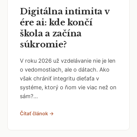
Digitálna intimita v
ére ai: kde končí
škola a začína
súkromie?
V roku 2026 už vzdelávanie nie je len
o vedomostiach, ale o dátach. Ako
však chrániť integritu dieťaťa v
systéme, ktorý o ňom vie viac než on
sám?...
Čítať článok →