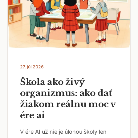
27. júl 2026
Škola ako živý
organizmus: ako dať
žiakom reálnu moc v
ére ai
V ére AI už nie je úlohou školy len