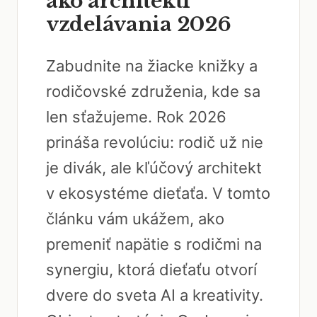
ako architekti
vzdelávania 2026
Zabudnite na žiacke knižky a
rodičovské združenia, kde sa
len sťažujeme. Rok 2026
prináša revolúciu: rodič už nie
je divák, ale kľúčový architekt
v ekosystéme dieťaťa. V tomto
článku vám ukážem, ako
premeniť napätie s rodičmi na
synergiu, ktorá dieťaťu otvorí
dvere do sveta AI a kreativity.