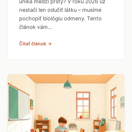
uniká medzi prsty? V roku 2026 už
nestačí len odučiť látku – musíme
pochopiť biológiu odmeny. Tento
článok vám...
Čítať článok →