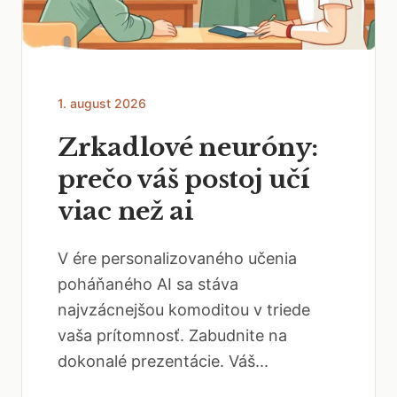
1. august 2026
Zrkadlové neuróny:
prečo váš postoj učí
viac než ai
V ére personalizovaného učenia
poháňaného AI sa stáva
najvzácnejšou komoditou v triede
vaša prítomnosť. Zabudnite na
dokonalé prezentácie. Váš...