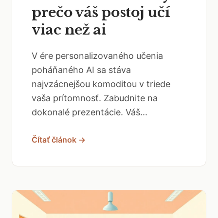
prečo váš postoj učí
viac než ai
V ére personalizovaného učenia
poháňaného AI sa stáva
najvzácnejšou komoditou v triede
vaša prítomnosť. Zabudnite na
dokonalé prezentácie. Váš...
Čítať článok →