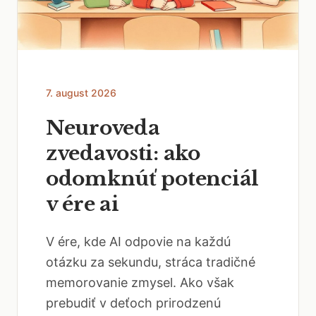
7. august 2026
Neuroveda
zvedavosti: ako
odomknúť potenciál
v ére ai
V ére, kde AI odpovie na každú
otázku za sekundu, stráca tradičné
memorovanie zmysel. Ako však
prebudiť v deťoch prirodzenú