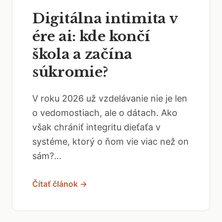
Digitálna intimita v
ére ai: kde končí
škola a začína
súkromie?
V roku 2026 už vzdelávanie nie je len
o vedomostiach, ale o dátach. Ako
však chrániť integritu dieťaťa v
systéme, ktorý o ňom vie viac než on
sám?...
Čítať článok →