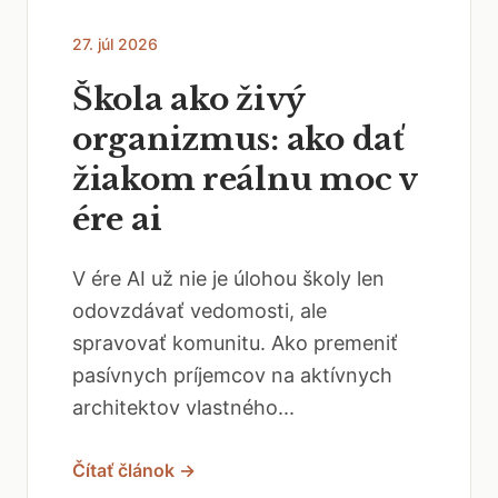
27. júl 2026
Škola ako živý
organizmus: ako dať
žiakom reálnu moc v
ére ai
V ére AI už nie je úlohou školy len
odovzdávať vedomosti, ale
spravovať komunitu. Ako premeniť
pasívnych príjemcov na aktívnych
architektov vlastného...
Čítať článok →