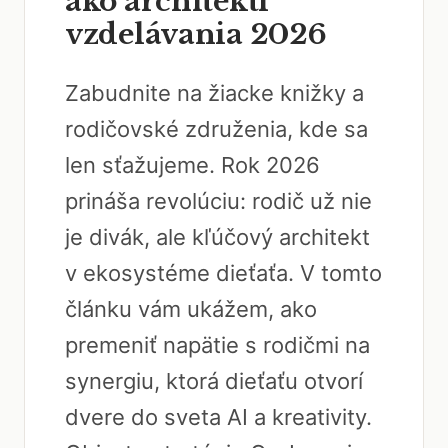
ako architekti
vzdelávania 2026
Zabudnite na žiacke knižky a
rodičovské združenia, kde sa
len sťažujeme. Rok 2026
prináša revolúciu: rodič už nie
je divák, ale kľúčový architekt
v ekosystéme dieťaťa. V tomto
článku vám ukážem, ako
premeniť napätie s rodičmi na
synergiu, ktorá dieťaťu otvorí
dvere do sveta AI a kreativity.