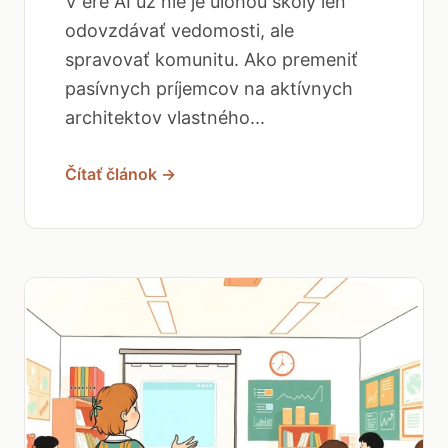
V ére AI už nie je úlohou školy len
odovzdávať vedomosti, ale
spravovať komunitu. Ako premeniť
pasívnych príjemcov na aktívnych
architektov vlastného...
Čítať článok →