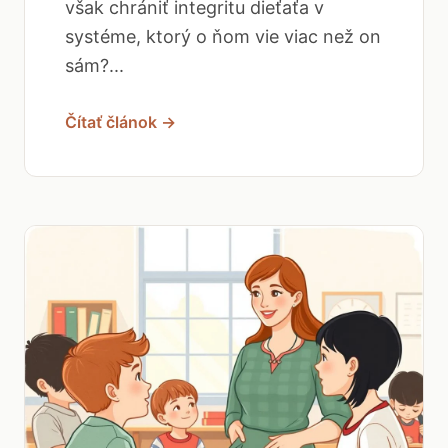
však chrániť integritu dieťaťa v
systéme, ktorý o ňom vie viac než on
sám?...
Čítať článok →