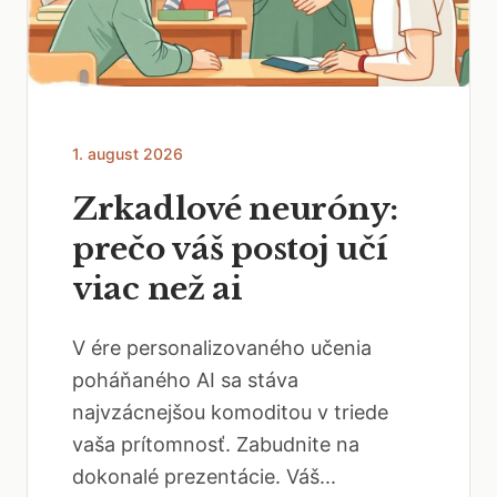
1. august 2026
Zrkadlové neuróny:
prečo váš postoj učí
viac než ai
V ére personalizovaného učenia
poháňaného AI sa stáva
najvzácnejšou komoditou v triede
vaša prítomnosť. Zabudnite na
dokonalé prezentácie. Váš...