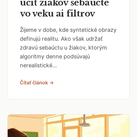
učiť žiakov sebaúcte
vo veku ai filtrov
Žijeme v dobe, kde syntetické obrazy
definujú realitu. Ako však udržať
zdravú sebaúctu u žiakov, ktorým
algoritmy denne podsúvajú
nerealistické...
Čítať článok →