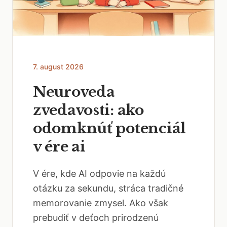
7. august 2026
Neuroveda
zvedavosti: ako
odomknúť potenciál
v ére ai
V ére, kde AI odpovie na každú
otázku za sekundu, stráca tradičné
memorovanie zmysel. Ako však
prebudiť v deťoch prirodzenú