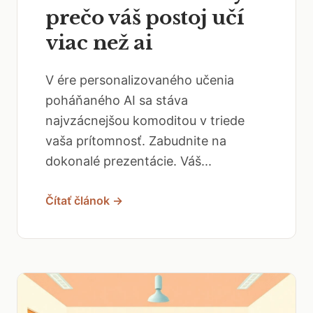
prečo váš postoj učí
viac než ai
V ére personalizovaného učenia
poháňaného AI sa stáva
najvzácnejšou komoditou v triede
vaša prítomnosť. Zabudnite na
dokonalé prezentácie. Váš...
Čítať článok →