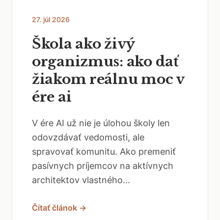
27. júl 2026
Škola ako živý
organizmus: ako dať
žiakom reálnu moc v
ére ai
V ére AI už nie je úlohou školy len
odovzdávať vedomosti, ale
spravovať komunitu. Ako premeniť
pasívnych príjemcov na aktívnych
architektov vlastného...
Čítať článok →