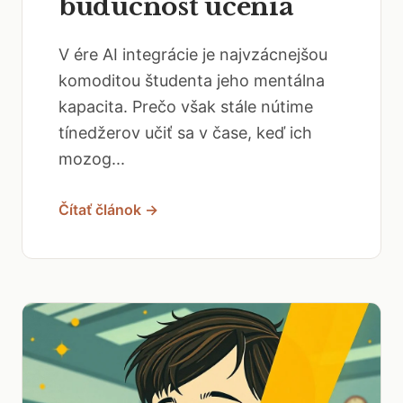
budúcnosť učenia
V ére AI integrácie je najvzácnejšou
komoditou študenta jeho mentálna
kapacita. Prečo však stále nútime
tínedžerov učiť sa v čase, keď ich
mozog...
Čítať článok →