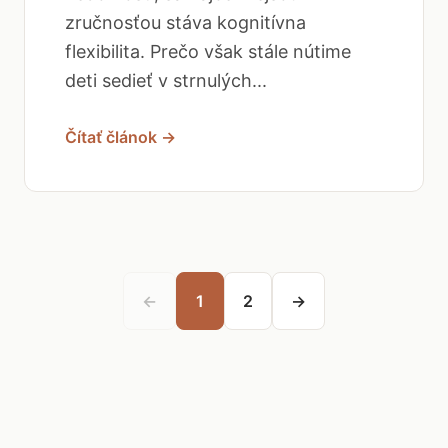
zručnosťou stáva kognitívna
flexibilita. Prečo však stále nútime
deti sedieť v strnulých...
Čítať článok →
←
1
2
→