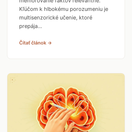
memorovanie faktov relevantné.
Kľúčom k hlbokému porozumeniu je
multisenzorické učenie, ktoré
prepája...
Čítať článok →