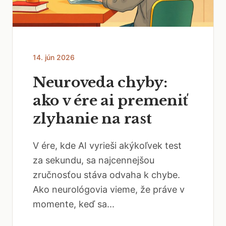
14. jún 2026
Neuroveda chyby:
ako v ére ai premeniť
zlyhanie na rast
V ére, kde AI vyrieši akýkoľvek test
za sekundu, sa najcennejšou
zručnosťou stáva odvaha k chybe.
Ako neurológovia vieme, že práve v
momente, keď sa...