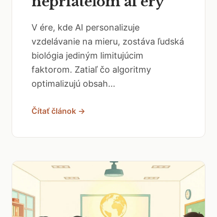
nepriateľom ai éry
V ére, kde AI personalizuje
vzdelávanie na mieru, zostáva ľudská
biológia jediným limitujúcim
faktorom. Zatiaľ čo algoritmy
optimalizujú obsah...
Čítať článok →