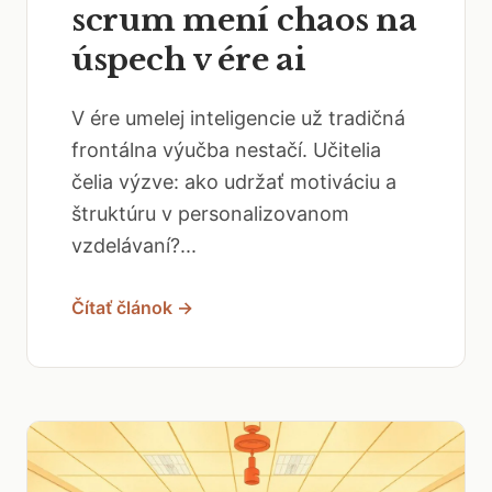
scrum mení chaos na
úspech v ére ai
V ére umelej inteligencie už tradičná
frontálna výučba nestačí. Učitelia
čelia výzve: ako udržať motiváciu a
štruktúru v personalizovanom
vzdelávaní?...
Čítať článok →