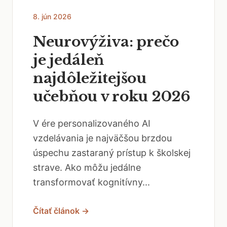
8. jún 2026
Neurovýživa: prečo
je jedáleň
najdôležitejšou
učebňou v roku 2026
V ére personalizovaného AI
vzdelávania je najväčšou brzdou
úspechu zastaraný prístup k školskej
strave. Ako môžu jedálne
transformovať kognitívny...
Čítať článok →