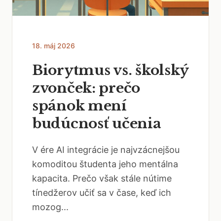
18. máj 2026
Biorytmus vs. školský
zvonček: prečo
spánok mení
budúcnosť učenia
V ére AI integrácie je najvzácnejšou
komoditou študenta jeho mentálna
kapacita. Prečo však stále nútime
tínedžerov učiť sa v čase, keď ich
mozog...