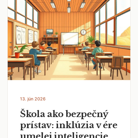
13. jún 2026
Škola ako bezpečný
prístav: inklúzia v ére
umelej inteligencie