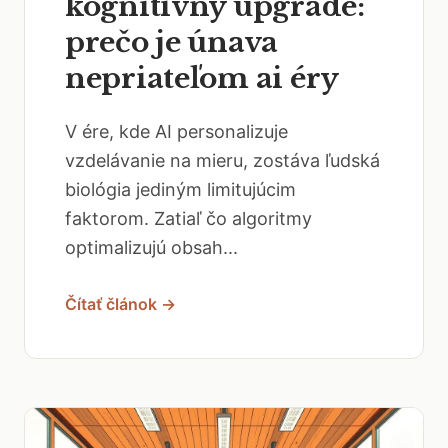
kognitívny upgrade:
prečo je únava
nepriateľom ai éry
V ére, kde AI personalizuje
vzdelávanie na mieru, zostáva ľudská
biológia jediným limitujúcim
faktorom. Zatiaľ čo algoritmy
optimalizujú obsah...
Čítať článok →