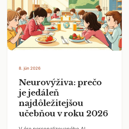
8. jún 2026
Neurovýživa: prečo
je jedáleň
najdôležitejšou
učebňou v roku 2026
V ére personalizovaného AI