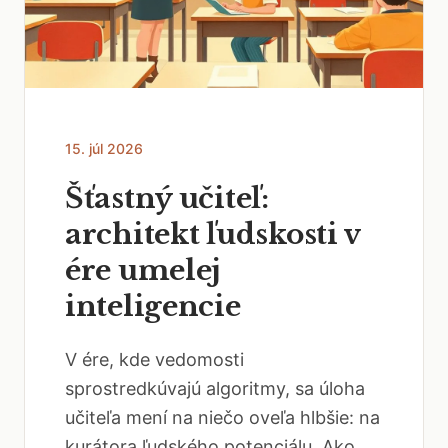
15. júl 2026
Šťastný učiteľ:
architekt ľudskosti v
ére umelej
inteligencie
V ére, kde vedomosti
sprostredkúvajú algoritmy, sa úloha
učiteľa mení na niečo oveľa hlbšie: na
kurátora ľudského potenciálu. Ako