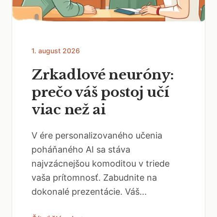
1. august 2026
Zrkadlové neuróny:
prečo váš postoj učí
viac než ai
V ére personalizovaného učenia
poháňaného AI sa stáva
najvzácnejšou komoditou v triede
vaša prítomnosť. Zabudnite na
dokonalé prezentácie. Váš...