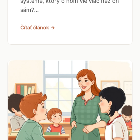
systéme, ktorý o ňom vie viac než on
sám?...
Čítať článok →