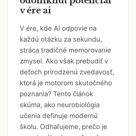
odomknúť potenciál
v ére ai
V ére, kde AI odpovie na
každú otázku za sekundu,
stráca tradičné memorovanie
zmysel. Ako však prebudiť v
deťoch prirodzenú zvedavosť,
ktorá je motorom skutočného
poznania? Tento článok
skúma, ako neurobiológia
učenia definuje modernú
školu. Odhaľujeme, prečo je