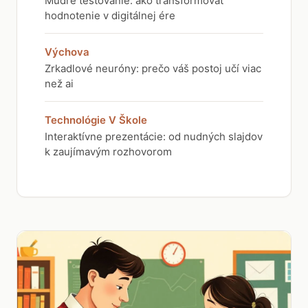
Múdre testovanie: ako transformovať
hodnotenie v digitálnej ére
Výchova
Zrkadlové neuróny: prečo váš postoj učí viac
než ai
Technológie V Škole
Interaktívne prezentácie: od nudných slajdov
k zaujímavým rozhovorom