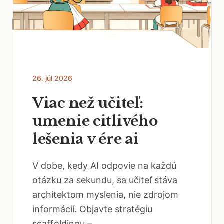
26. júl 2026
Viac než učiteľ:
umenie citlivého
lešenia v ére ai
V dobe, kedy AI odpovie na každú
otázku za sekundu, sa učiteľ stáva
architektom myslenia, nie zdrojom
informácií. Objavte stratégiu
scaffoldingu –...