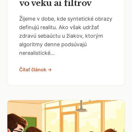
vo veku ai filtrov
Žijeme v dobe, kde syntetické obrazy
definujú realitu. Ako však udržať
zdravú sebaúctu u žiakov, ktorým
algoritmy denne podsúvajú
nerealistické...
Čítať článok →