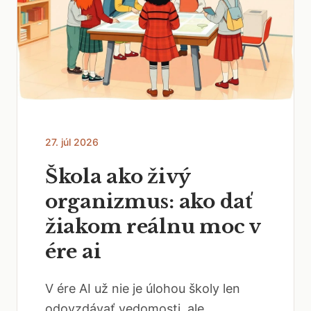
27. júl 2026
Škola ako živý
organizmus: ako dať
žiakom reálnu moc v
ére ai
V ére AI už nie je úlohou školy len
odovzdávať vedomosti, ale