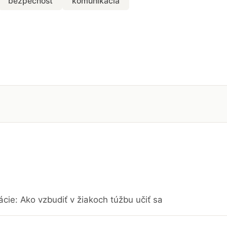
bezpečnosť
komunikácia
cie: Ako vzbudiť v žiakoch túžbu učiť sa