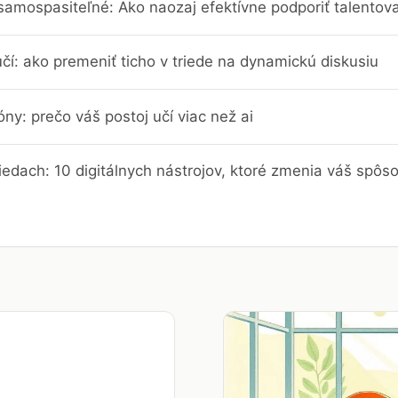
 samospasiteľné: Ako naozaj efektívne podporiť talentov
učí: ako premeniť ticho v triede na dynamickú diskusiu
ny: prečo váš postoj učí viac než ai
riedach: 10 digitálnych nástrojov, ktoré zmenia váš spôs