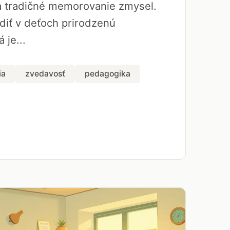
a tradičné memorovanie zmysel.
diť v deťoch prirodzenú
 je...
ia
zvedavosť
pedagogika