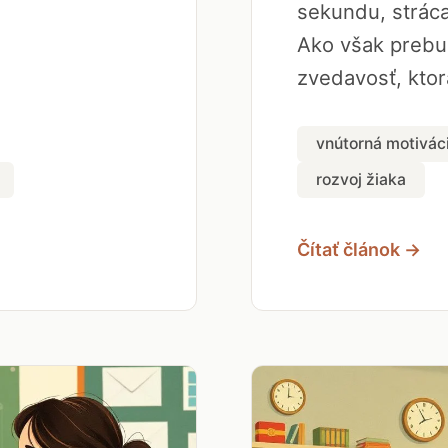
sekundu, strác
Ako však prebu
zvedavosť, ktorá
vnútorná motivác
rozvoj žiaka
Čítať článok →