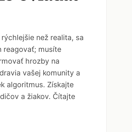
ýchlejšie než realita, sa
en reagovať; musíte
ormovať hrozby na
zdravia vašej komunity a
k algoritmus. Získajte
dičov a žiakov. Čítajte