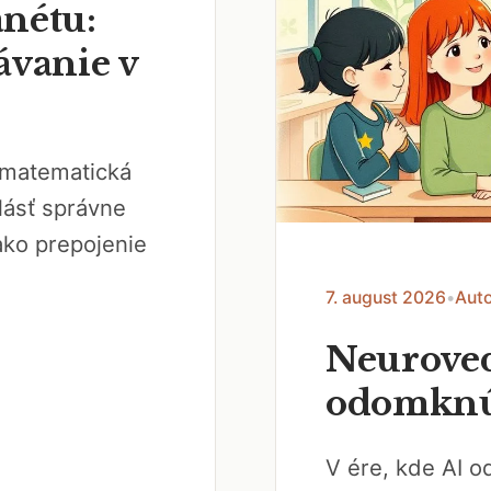
nétu:
ávanie v
a matematická
lásť správne
ako prepojenie
7. august 2026
•
Auto
Neuroved
odomknúť
V ére, kde AI o