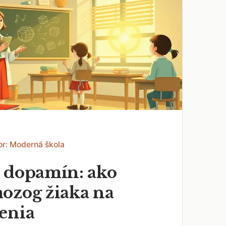
or: Moderná škola
 dopamín: ako
ozog žiaka na
enia