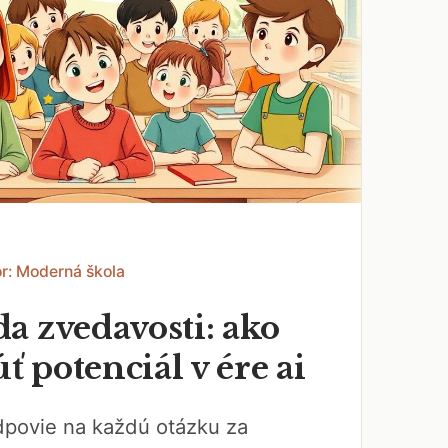
r: Moderná škola
a zvedavosti: ako
 potenciál v ére ai
dpovie na každú otázku za