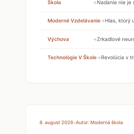
Škola
Nadanie nie je
→
Moderné Vzdelávanie
Hlas, ktorý 
→
Výchova
Zrkadlové neuró
→
Technológie V Škole
Revolúcia v t
→
8. august 2026
•
Autor: Moderná škola