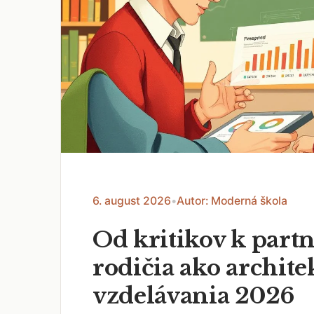
6. august 2026
•
Autor: Moderná škola
Od kritikov k part
rodičia ako archite
vzdelávania 2026