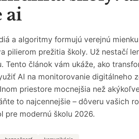
 ai
iá a algoritmy formujú verejnú mienku r
 pilierom prežitia školy. Už nestačí l
u. Tento článok vám ukáže, ako transf
 využiť AI na monitorovanie digitálneho 
álnom priestore mocnejšia než akýkoľve
ňte to najcennejšie – dôveru vašich ro
kol pre modernú školu 2026.