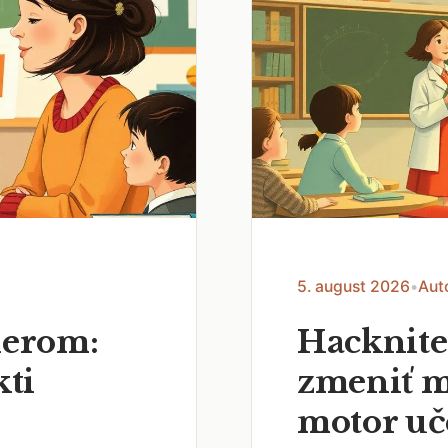
5. august 2026
•
Aut
nerom:
Hacknite
kti
zmeniť m
motor uč