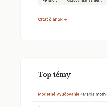
PR školy
krízový manažment
Čítať článok →
Top témy
Moderné Vyučovanie
Mágia motivá
→