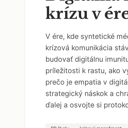
krízu v ére
V ére, kde syntetické méd
krízová komunikácia stáva
budovať digitálnu imunit
príležitosti k rastu, ako
prečo je empatia v digit
strategický náskok a chrá
ďalej a osvojte si proto