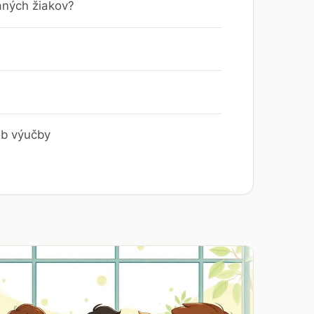
aných žiakov?
ob výučby