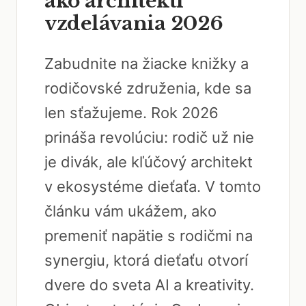
ako architekti
vzdelávania 2026
Zabudnite na žiacke knižky a
rodičovské združenia, kde sa
len sťažujeme. Rok 2026
prináša revolúciu: rodič už nie
je divák, ale kľúčový architekt
v ekosystéme dieťaťa. V tomto
článku vám ukážem, ako
premeniť napätie s rodičmi na
synergiu, ktorá dieťaťu otvorí
dvere do sveta AI a kreativity.