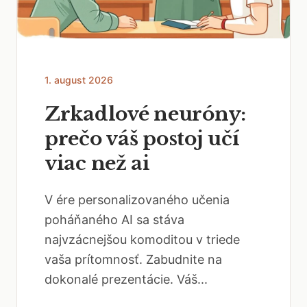
1. august 2026
Zrkadlové neuróny:
prečo váš postoj učí
viac než ai
V ére personalizovaného učenia
poháňaného AI sa stáva
najvzácnejšou komoditou v triede
vaša prítomnosť. Zabudnite na
dokonalé prezentácie. Váš...