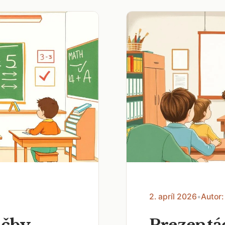
2. apríl 2026
•
Autor:
učby
Prezentác