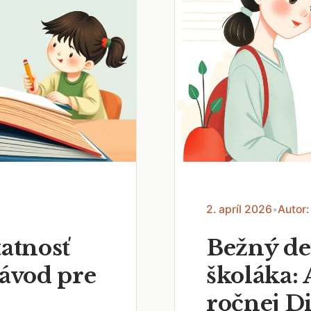
2. apríl 2026
•
Autor:
tatnosť
Bežný de
návod pre
školáka: 
ročnej D