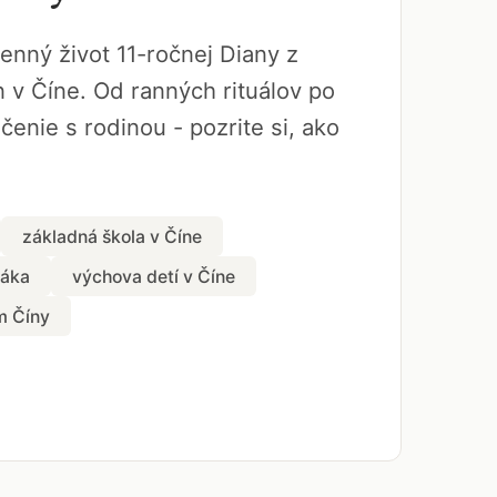
nný život 11-ročnej Diany z
 v Číne. Od ranných rituálov po
čenie s rodinou - pozrite si, ako
základná škola v Číne
láka
výchova detí v Číne
m Číny