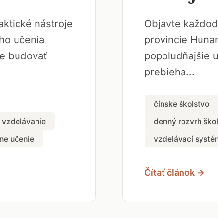
aktické nástroje
Objavte každode
ého učenia
provincie Hunan
ne budovať
popoludňajšie u
prebieha...
čínske školstvo
 vzdelávanie
denný rozvrh ško
vne učenie
vzdelávací systé
Čítať článok →