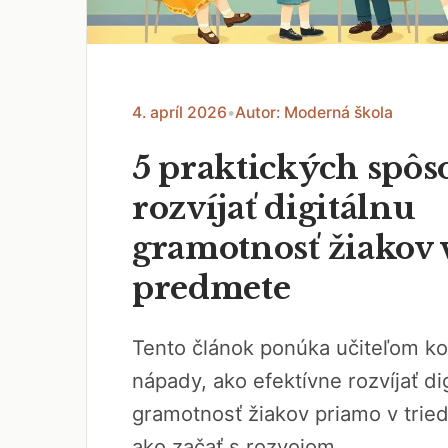
4. apríl 2026
•
Autor: Moderná škola
5 praktických spôs
rozvíjať digitálnu
gramotnosť žiakov
predmete
Tento článok ponúka učiteľom k
nápady, ako efektívne rozvíjať di
gramotnosť žiakov priamo v tried
ako začať s rozvojom...