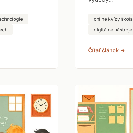
echnológie
online kvízy škola
ech
digitálne nástroje
Čítať článok →