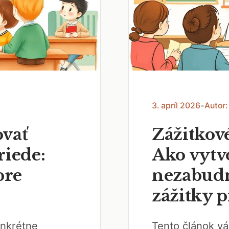
3. apríl 2026
•
Autor:
ovať
Zážitkové
riede:
Ako vytv
pre
nezabudn
zážitky p
onkrétne
Tento článok vá