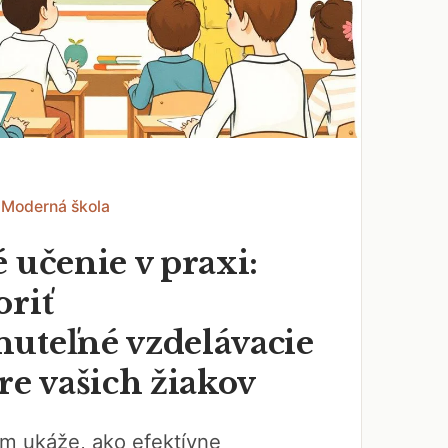
 Moderná škola
 učenie v praxi:
oriť
uteľné vzdelávacie
re vašich žiakov
m ukáže, ako efektívne