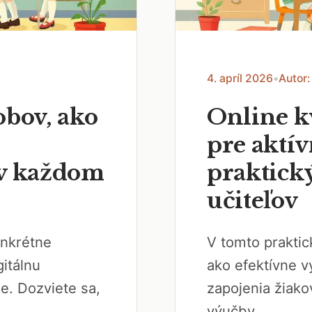
4. apríl 2026
•
Autor:
obov, ako
Online k
pre aktív
 v každom
praktick
učiteľov
onkrétne
V tomto praktic
gitálnu
ako efektívne v
e. Dozviete sa,
zapojenia žiako
výučby...