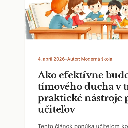
4. apríl 2026
•
Autor: Moderná škola
Ako efektívne bud
tímového ducha v t
praktické nástroje 
učiteľov
Tento článok ponúka učiteľom k