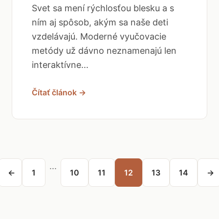
Svet sa mení rýchlosťou blesku a s
ním aj spôsob, akým sa naše deti
vzdelávajú. Moderné vyučovacie
metódy už dávno neznamenajú len
interaktívne...
Čítať článok →
...
←
1
10
11
12
13
14
→