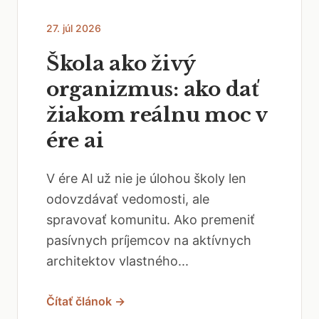
27. júl 2026
Škola ako živý
organizmus: ako dať
žiakom reálnu moc v
ére ai
V ére AI už nie je úlohou školy len
odovzdávať vedomosti, ale
spravovať komunitu. Ako premeniť
pasívnych príjemcov na aktívnych
architektov vlastného...
Čítať článok →