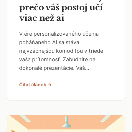
prečo váš postoj učí
viac než ai
V ére personalizovaného učenia
poháňaného AI sa stáva
najvzácnejšou komoditou v triede
vaša prítomnosť. Zabudnite na
dokonalé prezentácie. Váš...
Čítať článok →