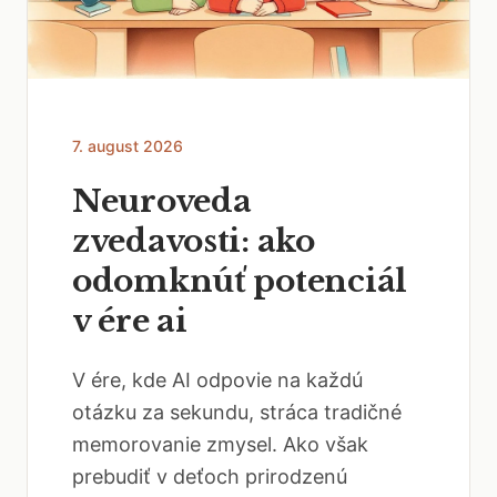
7. august 2026
Neuroveda
zvedavosti: ako
odomknúť potenciál
v ére ai
V ére, kde AI odpovie na každú
otázku za sekundu, stráca tradičné
memorovanie zmysel. Ako však
prebudiť v deťoch prirodzenú