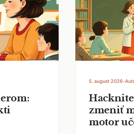
5. august 2026
•
Aut
nerom:
Hacknite
kti
zmeniť m
motor uč