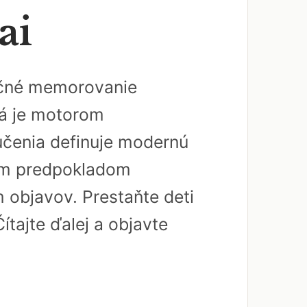
ai
dičné memorovanie
rá je motorom
učenia definuje modernú
ným predpokladom
 objavov. Prestaňte deti
ítajte ďalej a objavte