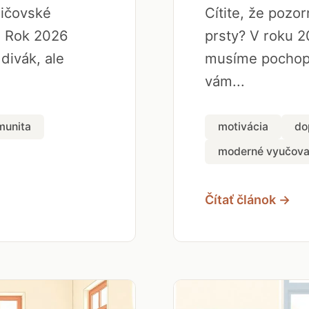
dičovské
Cítite, že pozo
. Rok 2026
prsty? V roku 2
 divák, ale
musíme pochopi
vám...
munita
motivácia
do
moderné vyučova
Čítať článok →