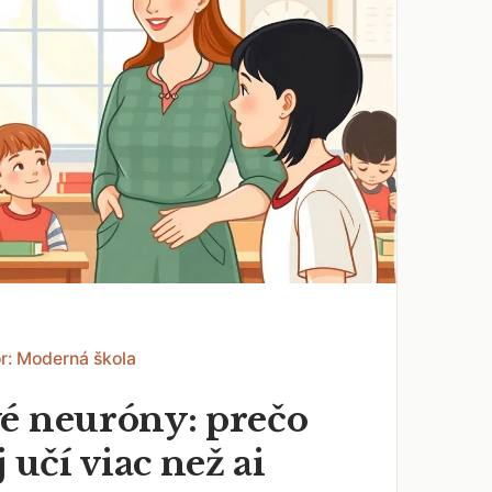
r: Moderná škola
é neuróny: prečo
j učí viac než ai