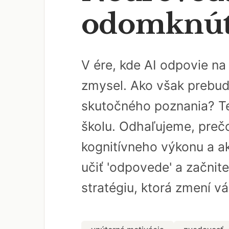
odomknúť 
V ére, kde AI odpovie n
zmysel. Ako však prebud
skutočného poznania? Te
školu. Odhaľujeme, pre
kognitívneho výkonu a ak
učiť 'odpovede' a začnite
stratégiu, ktorá zmení v