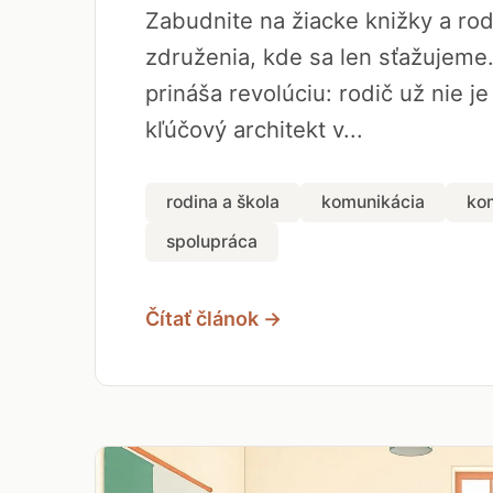
Zabudnite na žiacke knižky a ro
združenia, kde sa len sťažujeme
prináša revolúciu: rodič už nie je
kľúčový architekt v...
rodina a škola
komunikácia
ko
spolupráca
Čítať článok →