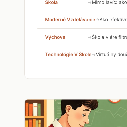
Škola
Mimo lavíc: ako
→
Moderné Vzdelávanie
Ako efektívn
→
Výchova
Škola v ére fil
→
Technológie V Škole
Virtuálny dou
→