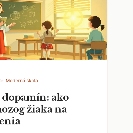
or: Moderná škola
 dopamín: ako
ozog žiaka na
enia