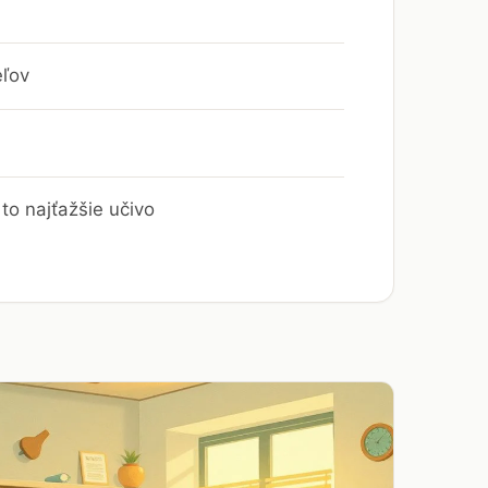
eľov
to najťažšie učivo