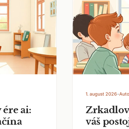
1. august 2026
•
Auto
 ére ai:
Zrkadlov
ačína
váš posto