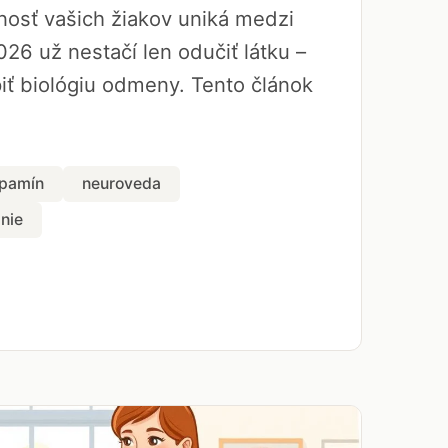
rnosť vašich žiakov uniká medzi
026 už nestačí len odučiť látku –
ť biológiu odmeny. Tento článok
pamín
neuroveda
nie