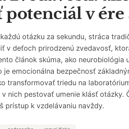
potenciál v ére 
a každú otázku za sekundu, stráca tra
iť v deťoch prirodzenú zvedavosť, kto
nto článok skúma, ako neurobiológia 
čo je emocionálna bezpečnosť základ
o transformovať triedu na laboratórium
 v nich pestovať umenie klásť otázky. Č
áš prístup k vzdelávaniu navždy.