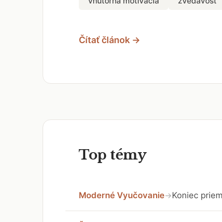
vnútorná motivácia
zvedavosť
Čítať článok →
Top témy
Moderné Vyučovanie
Koniec priem
→