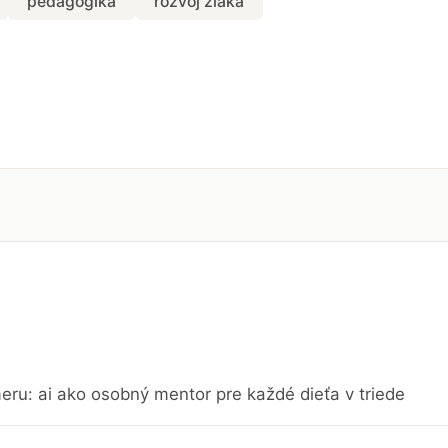
pedagogika
rozvoj žiaka
eru: ai ako osobný mentor pre každé dieťa v triede