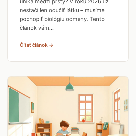
uniká medzi prsty? V roku 2026 už
nestačí len odučiť látku – musíme
pochopiť biológiu odmeny. Tento
článok vám...
Čítať článok →