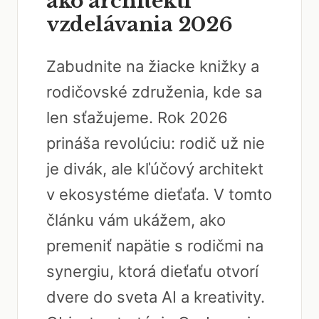
ako architekti
vzdelávania 2026
Zabudnite na žiacke knižky a
rodičovské združenia, kde sa
len sťažujeme. Rok 2026
prináša revolúciu: rodič už nie
je divák, ale kľúčový architekt
v ekosystéme dieťaťa. V tomto
článku vám ukážem, ako
premeniť napätie s rodičmi na
synergiu, ktorá dieťaťu otvorí
dvere do sveta AI a kreativity.