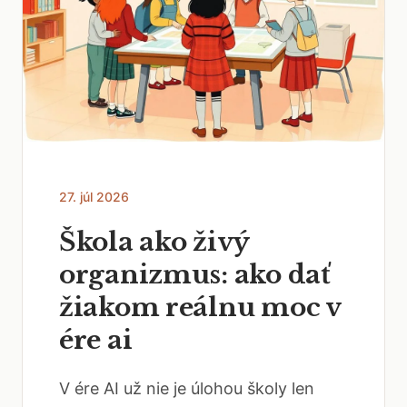
27. júl 2026
Škola ako živý
organizmus: ako dať
žiakom reálnu moc v
ére ai
V ére AI už nie je úlohou školy len