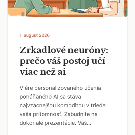
1. august 2026
Zrkadlové neuróny:
prečo váš postoj učí
viac než ai
V ére personalizovaného učenia
poháňaného AI sa stáva
najvzácnejšou komoditou v triede
vaša prítomnosť. Zabudnite na
dokonalé prezentácie. Váš...