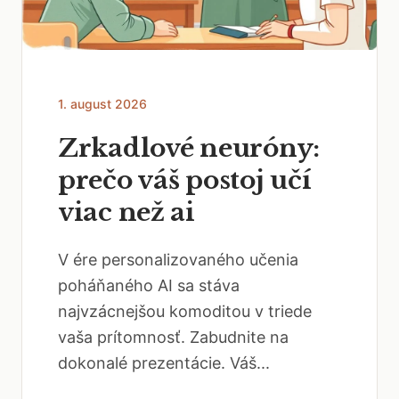
1. august 2026
Zrkadlové neuróny:
prečo váš postoj učí
viac než ai
V ére personalizovaného učenia
poháňaného AI sa stáva
najvzácnejšou komoditou v triede
vaša prítomnosť. Zabudnite na
dokonalé prezentácie. Váš...