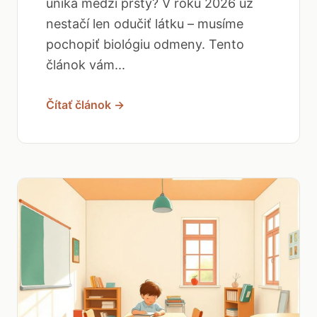
uniká medzi prsty? V roku 2026 už
nestačí len odučiť látku – musíme
pochopiť biológiu odmeny. Tento
článok vám...
Čítať článok →