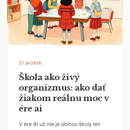
27. júl 2026
Škola ako živý
organizmus: ako dať
žiakom reálnu moc v
ére ai
V ére AI už nie je úlohou školy len