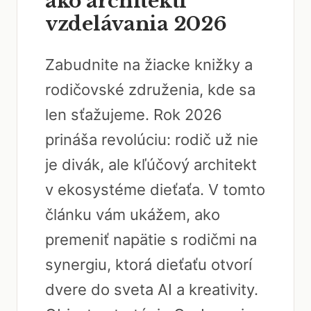
ako architekti
vzdelávania 2026
Zabudnite na žiacke knižky a
rodičovské združenia, kde sa
len sťažujeme. Rok 2026
prináša revolúciu: rodič už nie
je divák, ale kľúčový architekt
v ekosystéme dieťaťa. V tomto
článku vám ukážem, ako
premeniť napätie s rodičmi na
synergiu, ktorá dieťaťu otvorí
dvere do sveta AI a kreativity.