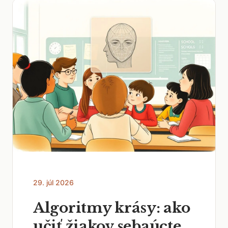
29. júl 2026
Algoritmy krásy: ako
učiť žiakov sebaúcte