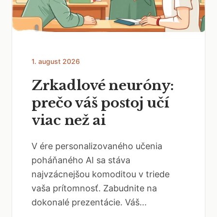
1. august 2026
Zrkadlové neuróny:
prečo váš postoj učí
viac než ai
V ére personalizovaného učenia
poháňaného AI sa stáva
najvzácnejšou komoditou v triede
vaša prítomnosť. Zabudnite na
dokonalé prezentácie. Váš...