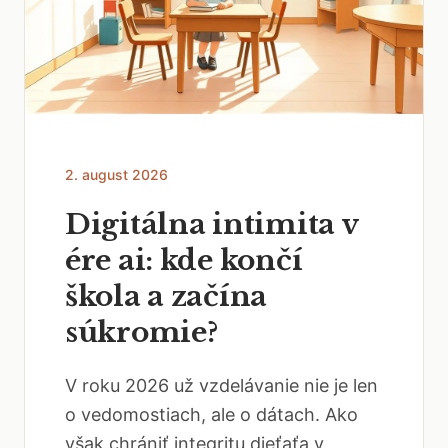
2. august 2026
Digitálna intimita v
ére ai: kde končí
škola a začína
súkromie?
V roku 2026 už vzdelávanie nie je len
o vedomostiach, ale o dátach. Ako
však chrániť integritu dieťaťa v