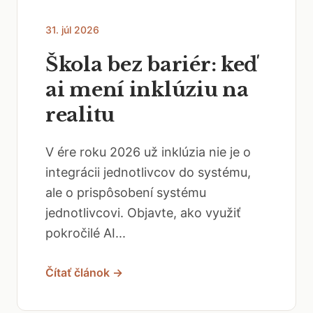
31. júl 2026
Škola bez bariér: keď
ai mení inklúziu na
realitu
V ére roku 2026 už inklúzia nie je o
integrácii jednotlivcov do systému,
ale o prispôsobení systému
jednotlivcovi. Objavte, ako využiť
pokročilé AI...
Čítať článok →