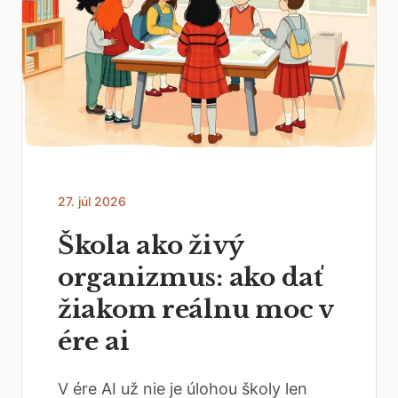
27. júl 2026
Škola ako živý
organizmus: ako dať
žiakom reálnu moc v
ére ai
V ére AI už nie je úlohou školy len