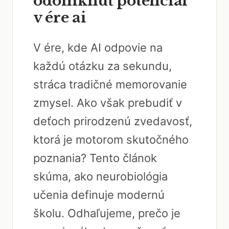
odomknúť potenciál
v ére ai
V ére, kde AI odpovie na
každú otázku za sekundu,
stráca tradičné memorovanie
zmysel. Ako však prebudiť v
deťoch prirodzenú zvedavosť,
ktorá je motorom skutočného
poznania? Tento článok
skúma, ako neurobiológia
učenia definuje modernú
školu. Odhaľujeme, prečo je