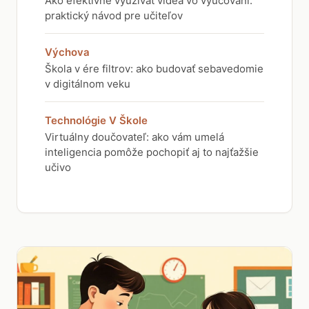
Ako efektívne využívať videá vo vyučovaní:
praktický návod pre učiteľov
Výchova
Škola v ére filtrov: ako budovať sebavedomie
v digitálnom veku
Technológie V Škole
Virtuálny doučovateľ: ako vám umelá
inteligencia pomôže pochopiť aj to najťažšie
učivo