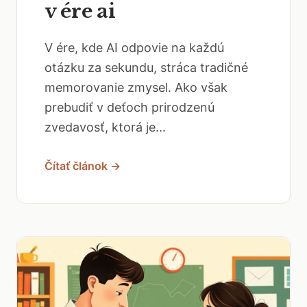
v ére ai
V ére, kde AI odpovie na každú
otázku za sekundu, stráca tradičné
memorovanie zmysel. Ako však
prebudiť v deťoch prirodzenú
zvedavosť, ktorá je...
Čítať článok →