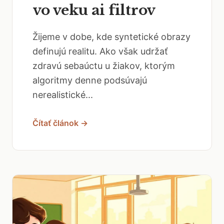
vo veku ai filtrov
Žijeme v dobe, kde syntetické obrazy
definujú realitu. Ako však udržať
zdravú sebaúctu u žiakov, ktorým
algoritmy denne podsúvajú
nerealistické...
Čítať článok →