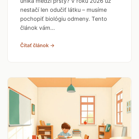
uniká medzi prsty? V roku 2026 už
nestačí len odučiť látku – musíme
pochopiť biológiu odmeny. Tento
článok vám...
Čítať článok →