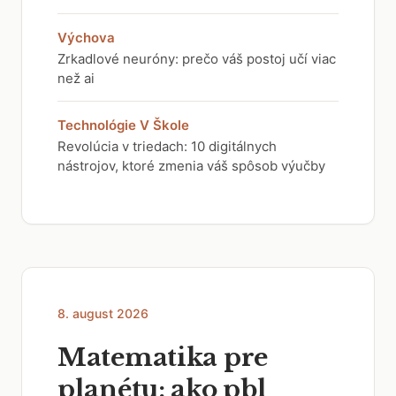
Výchova
Zrkadlové neuróny: prečo váš postoj učí viac
než ai
Technológie V Škole
Revolúcia v triedach: 10 digitálnych
nástrojov, ktoré zmenia váš spôsob výučby
8. august 2026
Matematika pre
planétu: ako pbl