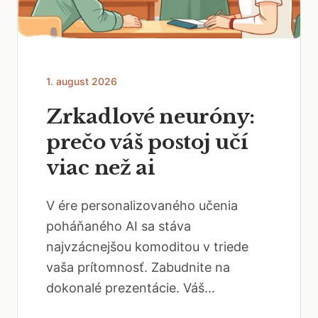
1. august 2026
Zrkadlové neuróny:
prečo váš postoj učí
viac než ai
V ére personalizovaného učenia
poháňaného AI sa stáva
najvzácnejšou komoditou v triede
vaša prítomnosť. Zabudnite na
dokonalé prezentácie. Váš...