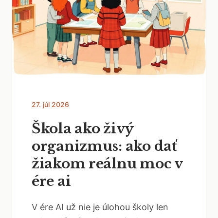
27. júl 2026
Škola ako živý
organizmus: ako dať
žiakom reálnu moc v
ére ai
V ére AI už nie je úlohou školy len