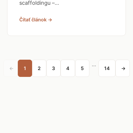
scaffoldingu –...
Čítať článok →
...
←
1
2
3
4
5
14
→