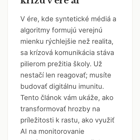
krízu v ére ai
V ére, kde syntetické médiá a
algoritmy formujú verejnú
mienku rýchlejšie než realita,
sa krízová komunikácia stáva
pilierom prežitia školy. Už
nestačí len reagovať; musíte
budovať digitálnu imunitu.
Tento článok vám ukáže, ako
transformovať hrozby na
príležitosti k rastu, ako využiť
AI na monitorovanie