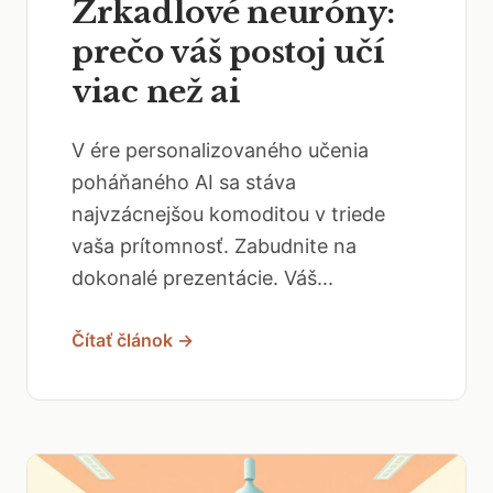
Zrkadlové neuróny:
prečo váš postoj učí
viac než ai
V ére personalizovaného učenia
poháňaného AI sa stáva
najvzácnejšou komoditou v triede
vaša prítomnosť. Zabudnite na
dokonalé prezentácie. Váš...
Čítať článok →