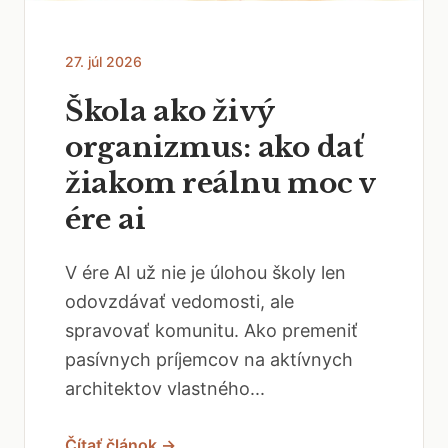
27. júl 2026
Škola ako živý
organizmus: ako dať
žiakom reálnu moc v
ére ai
V ére AI už nie je úlohou školy len
odovzdávať vedomosti, ale
spravovať komunitu. Ako premeniť
pasívnych príjemcov na aktívnych
architektov vlastného...
Čítať článok →