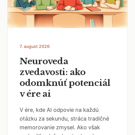
7. august 2026
Neuroveda
zvedavosti: ako
odomknúť potenciál
v ére ai
V ére, kde AI odpovie na každú
otázku za sekundu, stráca tradičné
memorovanie zmysel. Ako však