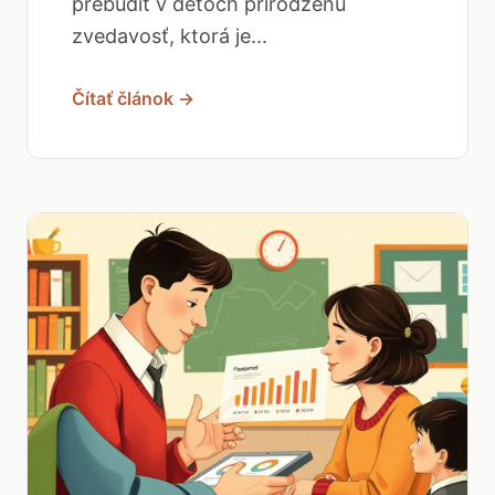
prebudiť v deťoch prirodzenú
zvedavosť, ktorá je...
Čítať článok →