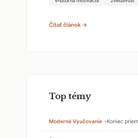
vnútorná motivácia
zvedavosť
Čítať článok →
Top témy
Moderné Vyučovanie
Koniec priem
→