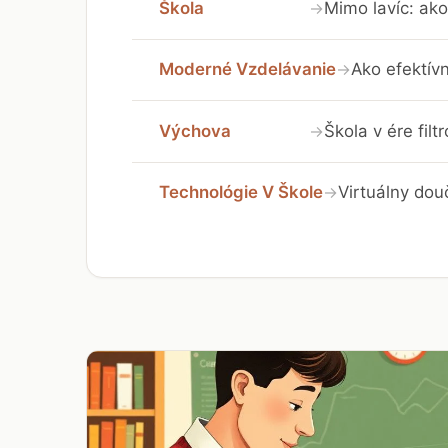
Škola
Mimo lavíc: ako
→
Moderné Vzdelávanie
Ako efektívn
→
Výchova
Škola v ére fil
→
Technológie V Škole
Virtuálny dou
→