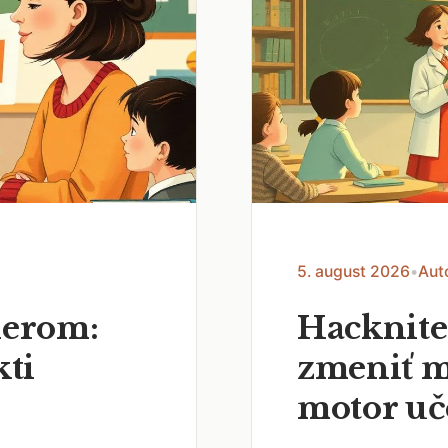
5. august 2026
•
Aut
nerom:
Hacknite
kti
zmeniť m
motor uč