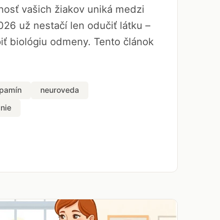
rnosť vašich žiakov uniká medzi
026 už nestačí len odučiť látku –
ť biológiu odmeny. Tento článok
pamín
neuroveda
nie