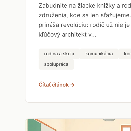
Zabudnite na žiacke knižky a ro
združenia, kde sa len sťažujeme
prináša revolúciu: rodič už nie je
kľúčový architekt v...
rodina a škola
komunikácia
ko
spolupráca
Čítať článok →