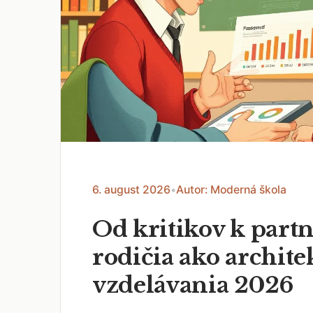
6. august 2026
•
Autor: Moderná škola
Od kritikov k part
rodičia ako archite
vzdelávania 2026