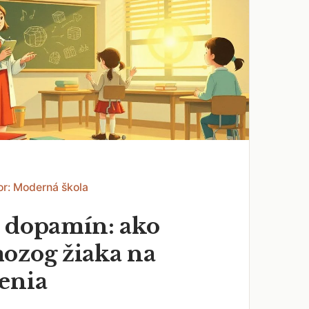
or: Moderná škola
 dopamín: ako
ozog žiaka na
enia