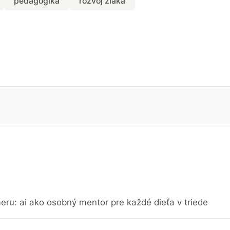
pedagogika
rozvoj žiaka
eru: ai ako osobný mentor pre každé dieťa v triede