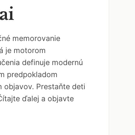
ai
dičné memorovanie
rá je motorom
učenia definuje modernú
ným predpokladom
 objavov. Prestaňte deti
ítajte ďalej a objavte