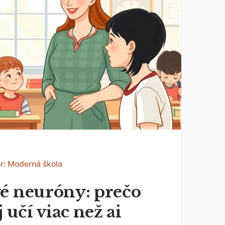
r: Moderná škola
é neuróny: prečo
j učí viac než ai