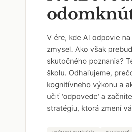
odomknúť 
V ére, kde AI odpovie n
zmysel. Ako však prebud
skutočného poznania? Te
školu. Odhaľujeme, pre
kognitívneho výkonu a ak
učiť 'odpovede' a začnite
stratégiu, ktorá zmení v