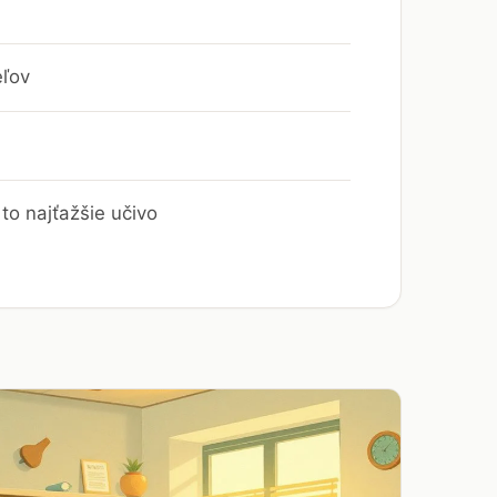
eľov
to najťažšie učivo