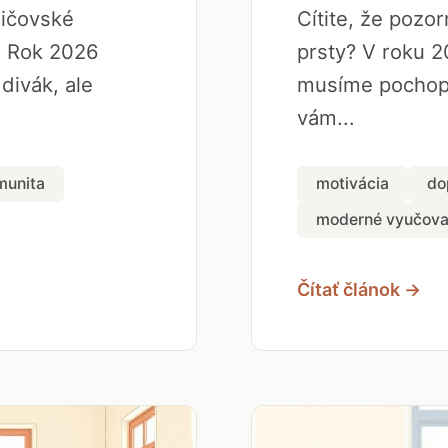
dičovské
Cítite, že pozo
. Rok 2026
prsty? V roku 2
 divák, ale
musíme pochopi
vám...
munita
motivácia
do
moderné vyučova
Čítať článok →