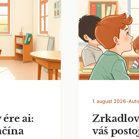
1. august 2026
•
Auto
 ére ai:
Zrkadlov
ačína
váš posto