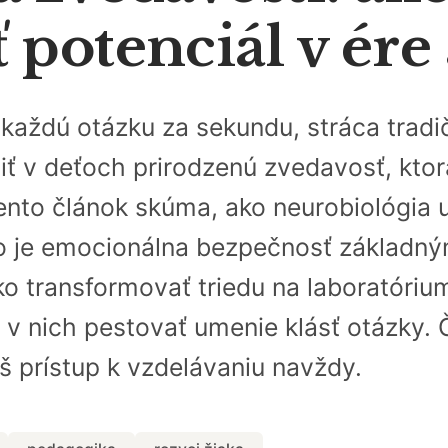
potenciál v ére 
a každú otázku za sekundu, stráca tra
iť v deťoch prirodzenú zvedavosť, kto
nto článok skúma, ako neurobiológia 
čo je emocionálna bezpečnosť základ
o transformovať triedu na laboratórium
 v nich pestovať umenie klásť otázky. Č
áš prístup k vzdelávaniu navždy.