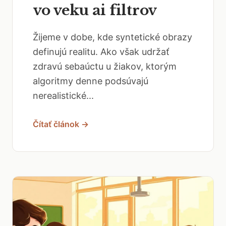
vo veku ai filtrov
Žijeme v dobe, kde syntetické obrazy
definujú realitu. Ako však udržať
zdravú sebaúctu u žiakov, ktorým
algoritmy denne podsúvajú
nerealistické...
Čítať článok →