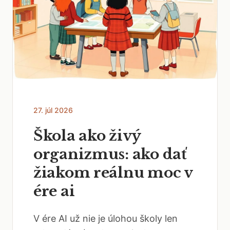
27. júl 2026
Škola ako živý
organizmus: ako dať
žiakom reálnu moc v
ére ai
V ére AI už nie je úlohou školy len