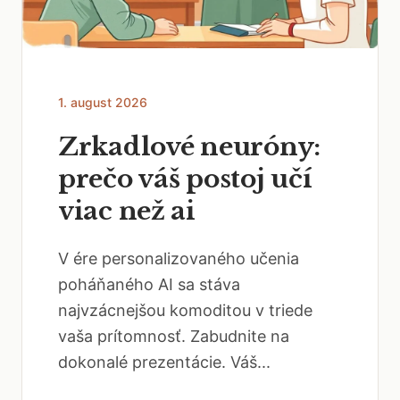
1. august 2026
Zrkadlové neuróny:
prečo váš postoj učí
viac než ai
V ére personalizovaného učenia
poháňaného AI sa stáva
najvzácnejšou komoditou v triede
vaša prítomnosť. Zabudnite na
dokonalé prezentácie. Váš...