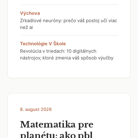
Výchova
Zrkadlové neuróny: prečo váš postoj učí viac
než ai
Technológie V Škole
Revolúcia v triedach: 10 digitálnych
nástrojov, ktoré zmenia váš spôsob výučby
8. august 2026
Matematika pre
planétu: ako pbl