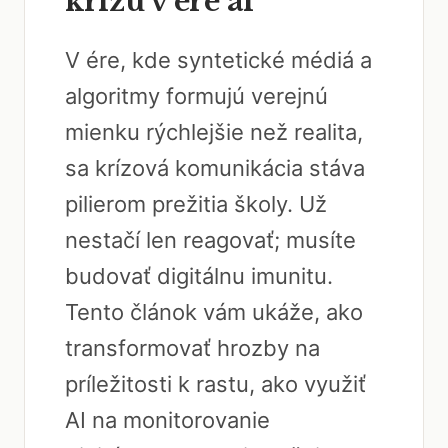
krízu v ére ai
V ére, kde syntetické médiá a
algoritmy formujú verejnú
mienku rýchlejšie než realita,
sa krízová komunikácia stáva
pilierom prežitia školy. Už
nestačí len reagovať; musíte
budovať digitálnu imunitu.
Tento článok vám ukáže, ako
transformovať hrozby na
príležitosti k rastu, ako využiť
AI na monitorovanie