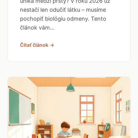
uniká medzi prsty? V roku 2026 už
nestačí len odučiť látku – musíme
pochopiť biológiu odmeny. Tento
článok vám...
Čítať článok →