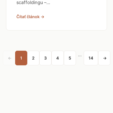
scaffoldingu –...
Čítať článok →
...
←
1
2
3
4
5
14
→