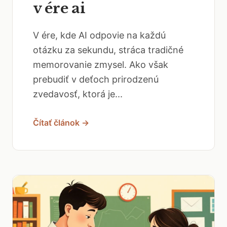
v ére ai
V ére, kde AI odpovie na každú
otázku za sekundu, stráca tradičné
memorovanie zmysel. Ako však
prebudiť v deťoch prirodzenú
zvedavosť, ktorá je...
Čítať článok →