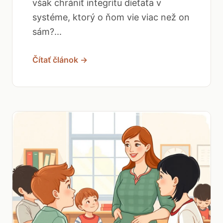
však chrániť integritu dieťaťa v
systéme, ktorý o ňom vie viac než on
sám?...
Čítať článok →