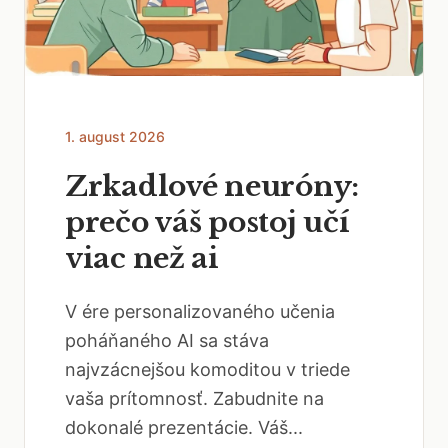
1. august 2026
Zrkadlové neuróny:
prečo váš postoj učí
viac než ai
V ére personalizovaného učenia
poháňaného AI sa stáva
najvzácnejšou komoditou v triede
vaša prítomnosť. Zabudnite na
dokonalé prezentácie. Váš...