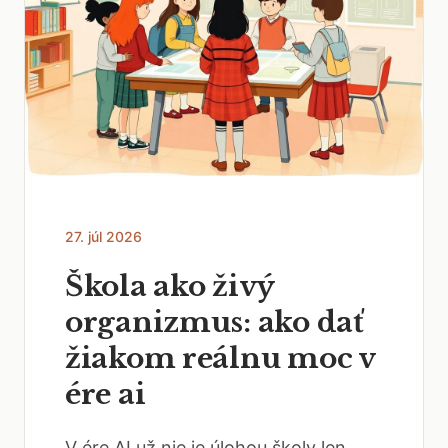
27. júl 2026
Škola ako živý
organizmus: ako dať
žiakom reálnu moc v
ére ai
V ére AI už nie je úlohou školy len