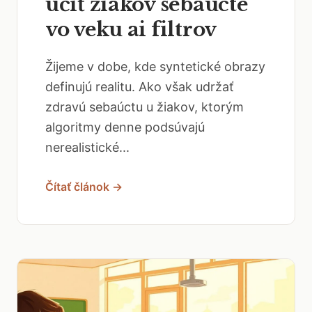
učiť žiakov sebaúcte
vo veku ai filtrov
Žijeme v dobe, kde syntetické obrazy
definujú realitu. Ako však udržať
zdravú sebaúctu u žiakov, ktorým
algoritmy denne podsúvajú
nerealistické...
Čítať článok →