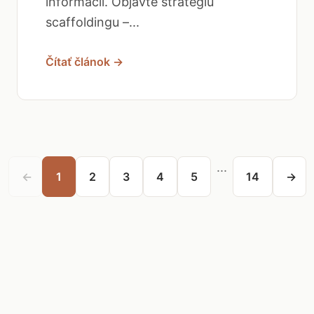
informácií. Objavte stratégiu
scaffoldingu –...
Čítať článok →
...
←
1
2
3
4
5
14
→