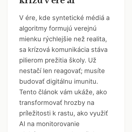
krízu v ére ai
V ére, kde syntetické médiá a
algoritmy formujú verejnú
mienku rýchlejšie než realita,
sa krízová komunikácia stáva
pilierom prežitia školy. Už
nestačí len reagovať; musíte
budovať digitálnu imunitu.
Tento článok vám ukáže, ako
transformovať hrozby na
príležitosti k rastu, ako využiť
AI na monitorovanie