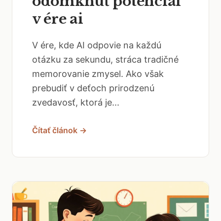
odomknúť potenciál
v ére ai
V ére, kde AI odpovie na každú
otázku za sekundu, stráca tradičné
memorovanie zmysel. Ako však
prebudiť v deťoch prirodzenú
zvedavosť, ktorá je...
Čítať článok →