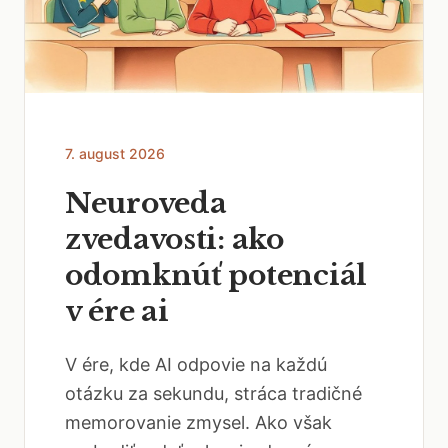
7. august 2026
Neuroveda
zvedavosti: ako
odomknúť potenciál
v ére ai
V ére, kde AI odpovie na každú
otázku za sekundu, stráca tradičné
memorovanie zmysel. Ako však