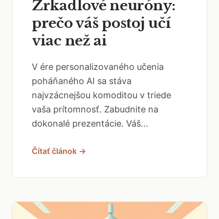
Zrkadlové neuróny:
prečo váš postoj učí
viac než ai
V ére personalizovaného učenia
poháňaného AI sa stáva
najvzácnejšou komoditou v triede
vaša prítomnosť. Zabudnite na
dokonalé prezentácie. Váš...
Čítať článok →