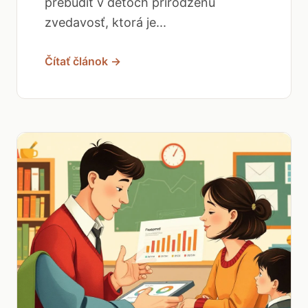
prebudiť v deťoch prirodzenú
zvedavosť, ktorá je...
Čítať článok →