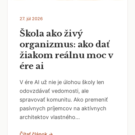
27. júl 2026
Škola ako živý
organizmus: ako dať
žiakom reálnu moc v
ére ai
V ére AI už nie je úlohou školy len
odovzdávať vedomosti, ale
spravovať komunitu. Ako premeniť
pasívnych príjemcov na aktívnych
architektov vlastného...
Čítať článok →