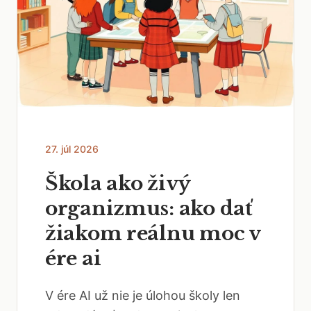
27. júl 2026
Škola ako živý
organizmus: ako dať
žiakom reálnu moc v
ére ai
V ére AI už nie je úlohou školy len