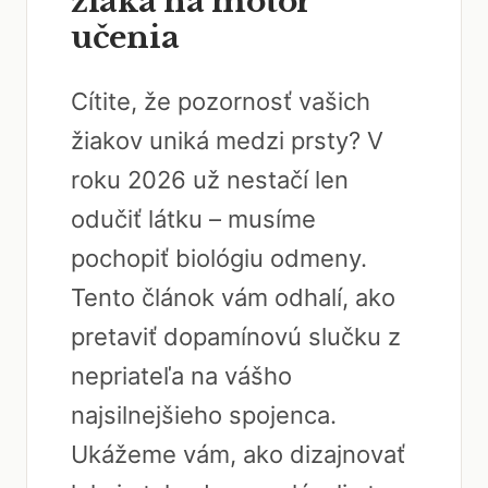
žiaka na motor
učenia
Cítite, že pozornosť vašich
žiakov uniká medzi prsty? V
roku 2026 už nestačí len
odučiť látku – musíme
pochopiť biológiu odmeny.
Tento článok vám odhalí, ako
pretaviť dopamínovú slučku z
nepriateľa na vášho
najsilnejšieho spojenca.
Ukážeme vám, ako dizajnovať