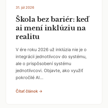
31. júl 2026
Škola bez bariér: keď
ai mení inklúziu na
realitu
V ére roku 2026 už inklúzia nie je o
integrácii jednotlivcov do systému,
ale o prispôsobení systému
jednotlivcovi. Objavte, ako využiť
pokročilé AI...
Čítať článok →