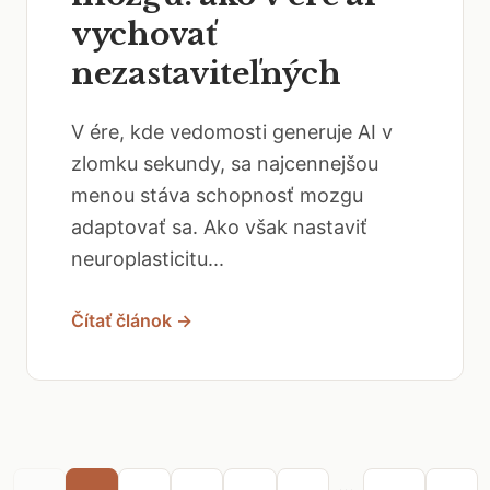
vychovať
nezastaviteľných
V ére, kde vedomosti generuje AI v
zlomku sekundy, sa najcennejšou
menou stáva schopnosť mozgu
adaptovať sa. Ako však nastaviť
neuroplasticitu...
Čítať článok →
...