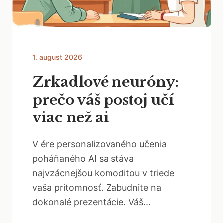
1. august 2026
Zrkadlové neuróny:
prečo váš postoj učí
viac než ai
V ére personalizovaného učenia
poháňaného AI sa stáva
najvzácnejšou komoditou v triede
vaša prítomnosť. Zabudnite na
dokonalé prezentácie. Váš...