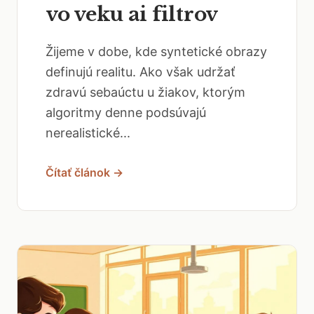
vo veku ai filtrov
Žijeme v dobe, kde syntetické obrazy
definujú realitu. Ako však udržať
zdravú sebaúctu u žiakov, ktorým
algoritmy denne podsúvajú
nerealistické...
Čítať článok →