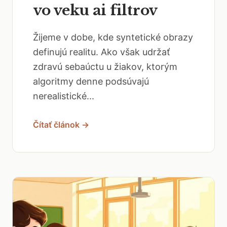
vo veku ai filtrov
Žijeme v dobe, kde syntetické obrazy
definujú realitu. Ako však udržať
zdravú sebaúctu u žiakov, ktorým
algoritmy denne podsúvajú
nerealistické...
Čítať článok →