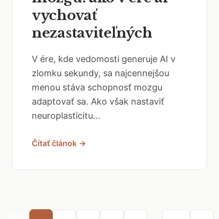
vychovať
nezastaviteľných
V ére, kde vedomosti generuje AI v
zlomku sekundy, sa najcennejšou
menou stáva schopnosť mozgu
adaptovať sa. Ako však nastaviť
neuroplasticitu...
Čítať článok →
...