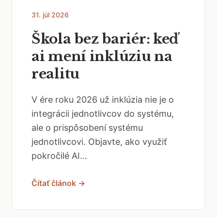
31. júl 2026
Škola bez bariér: keď
ai mení inklúziu na
realitu
V ére roku 2026 už inklúzia nie je o
integrácii jednotlivcov do systému,
ale o prispôsobení systému
jednotlivcovi. Objavte, ako využiť
pokročilé AI...
Čítať článok →