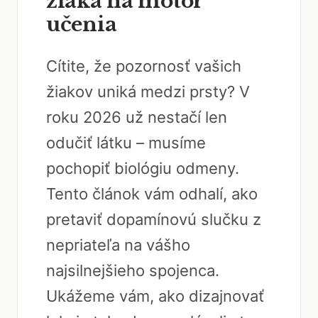
žiaka na motor
učenia
Cítite, že pozornosť vašich
žiakov uniká medzi prsty? V
roku 2026 už nestačí len
odučiť látku – musíme
pochopiť biológiu odmeny.
Tento článok vám odhalí, ako
pretaviť dopamínovú slučku z
nepriateľa na vášho
najsilnejšieho spojenca.
Ukážeme vám, ako dizajnovať