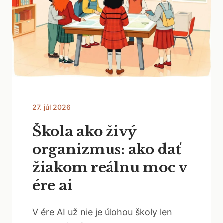
27. júl 2026
Škola ako živý
organizmus: ako dať
žiakom reálnu moc v
ére ai
V ére AI už nie je úlohou školy len