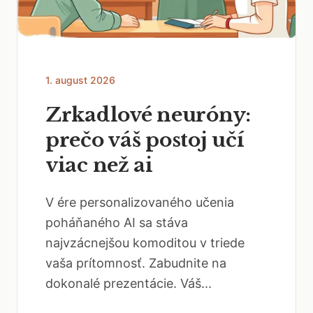
1. august 2026
Zrkadlové neuróny:
prečo váš postoj učí
viac než ai
V ére personalizovaného učenia
poháňaného AI sa stáva
najvzácnejšou komoditou v triede
vaša prítomnosť. Zabudnite na
dokonalé prezentácie. Váš...