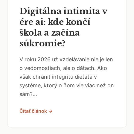
Digitálna intimita v
ére ai: kde končí
škola a začína
súkromie?
V roku 2026 už vzdelávanie nie je len
o vedomostiach, ale o dátach. Ako
však chrániť integritu dieťaťa v
systéme, ktorý o ňom vie viac než on
sám?...
Čítať článok →