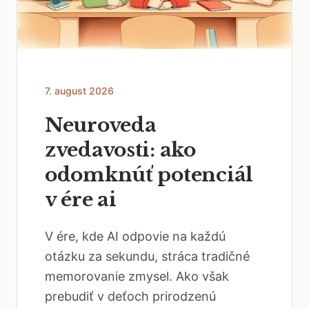
7. august 2026
Neuroveda
zvedavosti: ako
odomknúť potenciál
v ére ai
V ére, kde AI odpovie na každú
otázku za sekundu, stráca tradičné
memorovanie zmysel. Ako však
prebudiť v deťoch prirodzenú