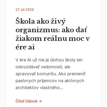
27. júl 2026
Škola ako živý
organizmus: ako dať
žiakom reálnu moc v
ére ai
V ére AI už nie je úlohou školy len
odovzdávať vedomosti, ale
spravovať komunitu. Ako premeniť
pasívnych príjemcov na aktívnych
architektov vlastného...
Čítať článok →