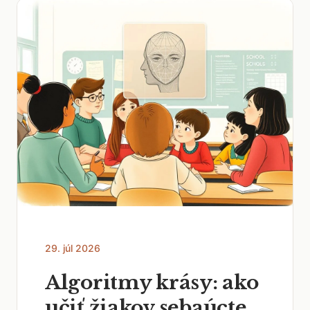
29. júl 2026
Algoritmy krásy: ako
učiť žiakov sebaúcte