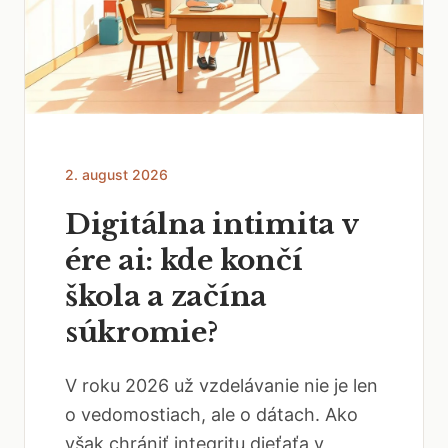
2. august 2026
Digitálna intimita v
ére ai: kde končí
škola a začína
súkromie?
V roku 2026 už vzdelávanie nie je len
o vedomostiach, ale o dátach. Ako
však chrániť integritu dieťaťa v