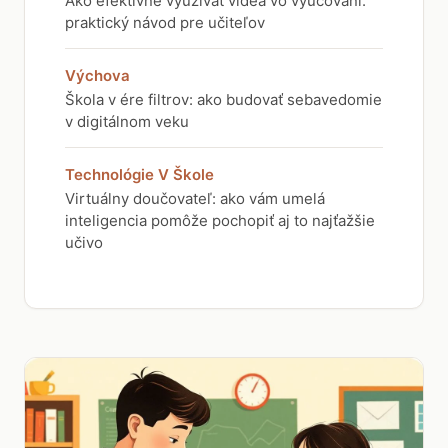
Ako efektívne využívať videá vo vyučovaní:
praktický návod pre učiteľov
Výchova
Škola v ére filtrov: ako budovať sebavedomie
v digitálnom veku
Technológie V Škole
Virtuálny doučovateľ: ako vám umelá
inteligencia pomôže pochopiť aj to najťažšie
učivo