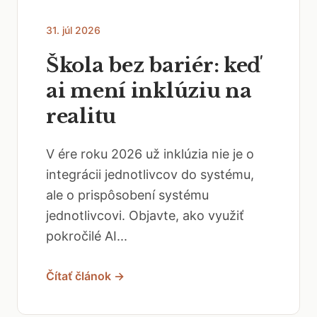
31. júl 2026
Škola bez bariér: keď
ai mení inklúziu na
realitu
V ére roku 2026 už inklúzia nie je o
integrácii jednotlivcov do systému,
ale o prispôsobení systému
jednotlivcovi. Objavte, ako využiť
pokročilé AI...
Čítať článok →