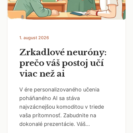
1. august 2026
Zrkadlové neuróny:
prečo váš postoj učí
viac než ai
V ére personalizovaného učenia
poháňaného AI sa stáva
najvzácnejšou komoditou v triede
vaša prítomnosť. Zabudnite na
dokonalé prezentácie. Váš...