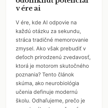
odomknúť potenciál
v ére ai
V ére, kde AI odpovie na
každú otázku za sekundu,
stráca tradičné memorovanie
zmysel. Ako však prebudiť v
deťoch prirodzenú zvedavosť,
ktorá je motorom skutočného
poznania? Tento článok
skúma, ako neurobiológia
učenia definuje modernú
školu. Odhaľujeme, prečo je