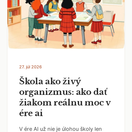
27. júl 2026
Škola ako živý
organizmus: ako dať
žiakom reálnu moc v
ére ai
V ére AI už nie je úlohou školy len