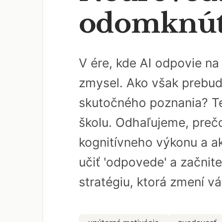
odomknúť 
V ére, kde AI odpovie n
zmysel. Ako však prebud
skutočného poznania? Te
školu. Odhaľujeme, pre
kognitívneho výkonu a ak
učiť 'odpovede' a začnite
stratégiu, ktorá zmení v