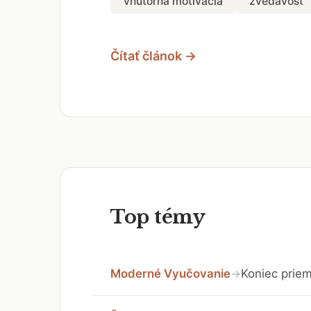
vnútorná motivácia
zvedavosť
Čítať článok →
Top témy
Moderné Vyučovanie
Koniec priem
→