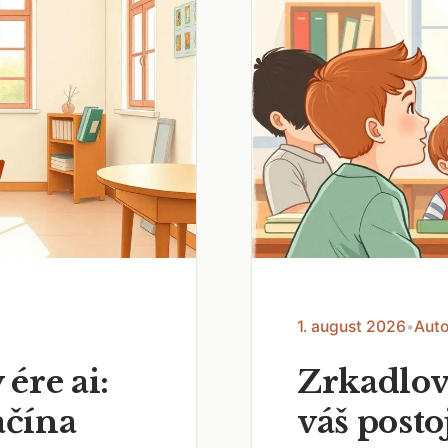
1. august 2026
•
Auto
 ére ai:
Zrkadlov
ačína
váš posto