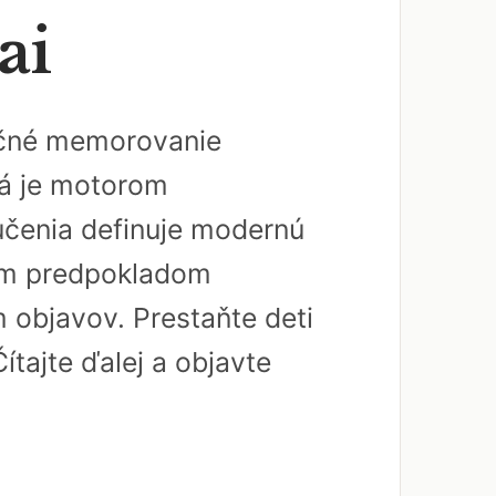
ai
dičné memorovanie
rá je motorom
učenia definuje modernú
ným predpokladom
 objavov. Prestaňte deti
ítajte ďalej a objavte