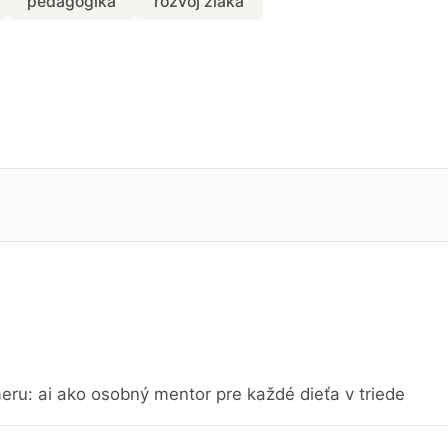
pedagogika
rozvoj žiaka
eru: ai ako osobný mentor pre každé dieťa v triede