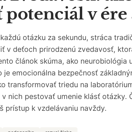
potenciál v ére 
a každú otázku za sekundu, stráca tra
iť v deťoch prirodzenú zvedavosť, kto
nto článok skúma, ako neurobiológia 
čo je emocionálna bezpečnosť základ
o transformovať triedu na laboratórium
 v nich pestovať umenie klásť otázky. Č
áš prístup k vzdelávaniu navždy.