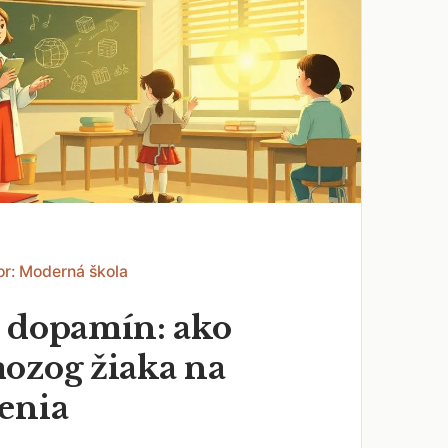
or: Moderná škola
 dopamín: ako
ozog žiaka na
enia