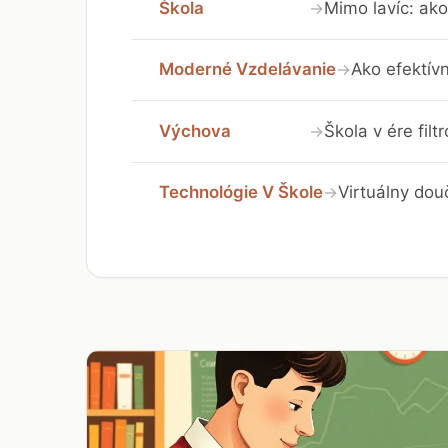
Škola
Mimo lavíc: ako
→
Moderné Vzdelávanie
Ako efektívn
→
Výchova
Škola v ére fil
→
Technológie V Škole
Virtuálny dou
→