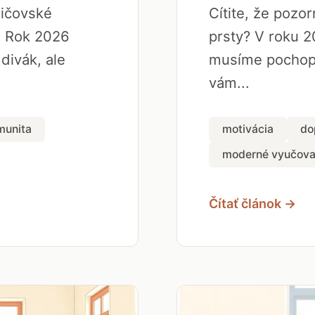
dičovské
Cítite, že pozo
. Rok 2026
prsty? V roku 2
 divák, ale
musíme pochopi
vám...
munita
motivácia
do
moderné vyučova
Čítať článok →