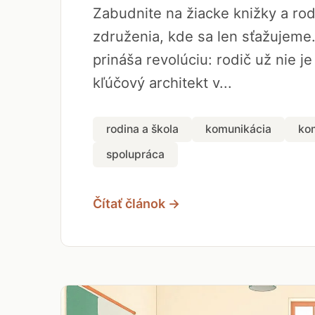
Zabudnite na žiacke knižky a ro
združenia, kde sa len sťažujeme
prináša revolúciu: rodič už nie je
kľúčový architekt v...
rodina a škola
komunikácia
ko
spolupráca
Čítať článok →