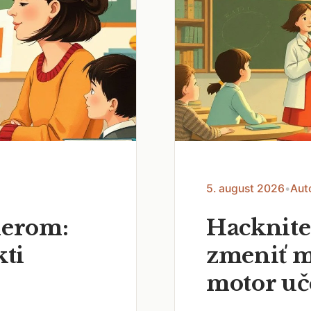
5. august 2026
•
Aut
nerom:
Hacknite
kti
zmeniť m
motor uč