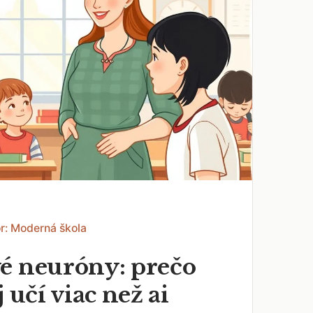
r: Moderná škola
é neuróny: prečo
j učí viac než ai