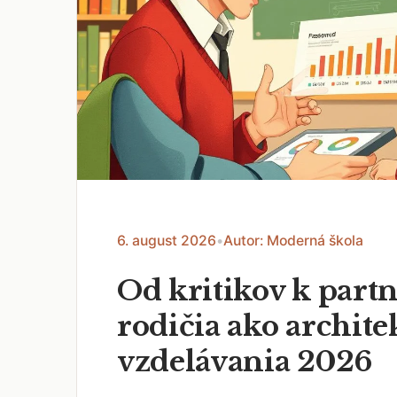
6. august 2026
•
Autor: Moderná škola
Od kritikov k part
rodičia ako archite
vzdelávania 2026